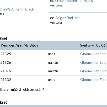
ei.
Zirion's Fallen To Pieces
VTR-13026
field's Angel In Black
104
ee.
Arigaz Bad Idea
VTR-13025
äiset
 Kemroes Ain't My Bitch
Syntynyt: 05.06
-21325
uros
Gloomkiller Epic
-21326
narttu
Gloomkiller Epic
-21376
narttu
Gloomkiller Epic 
-21332
uros
Gloomkiller Epic
läisten määrä rekisterissä: 4
ukset