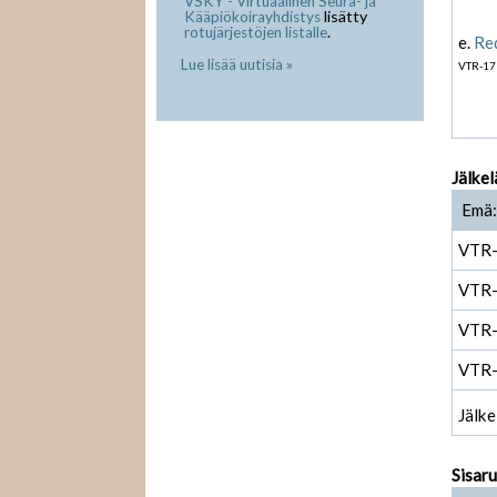
VSKY - Virtuaalinen Seura- ja
lisätty
Kääpiökoirayhdistys
.
rotujärjestöjen listalle
e.
Red
Lue lisää uutisia »
VTR-17
Jälkel
Emä:
VTR
VTR
VTR
VTR
Jälke
Sisar