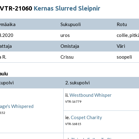
VTR-21060
Kernas Slurred Sleipnir
ymäaika
Sukupuoli
Rotu
3.2020
uros
collie, pit
attaja
Omistaja
Väri
 R.
Crissu
soopeli
aulu
kupolvi
2. sukupolvi
ii.
Westbound Whisper
VTR-16779
age's Whispered
152
ie.
Cospet Charity
VTR-16815