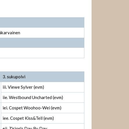
käkarvainen
3. sukupolvi
iii. Viewe Sylver (evm)
iie. Westbound Uncharted (evm)
iei. Cospet Woohoo-Wei (evm)
iee. Cospet Kiss&Tell (evm)
eii. Zirion's Day By Day