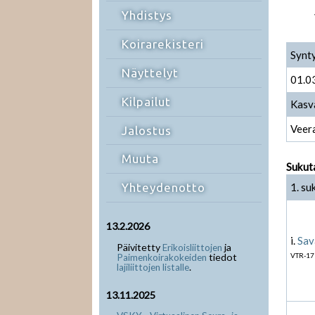
Yhdistys
Koirarekisteri
Synt
Näyttelyt
01.0
Kilpailut
Kasv
Veera
Jalostus
Muuta
Sukut
1. su
Yhteydenotto
13.2.2026
i.
Sav
Päivitetty
ja
Erikoisliittojen
tiedot
VTR-17
Paimenkoirakokeiden
.
lajiliittojen listalle
13.11.2025