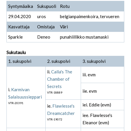
Syntymäaika
Sukupuoli
Rotu
29.04.2020
uros
belgianpaimenkoira, tervueren
Kasvattaja
Omistaja
Väri
Sparkle
Deneo
punahiillikko mustamaski
Sukutaulu
1. sukupolvi
2. sukupolvi
3. sukupolvi
ii.
Calla's The
iii. evm
Chamber of
Secrets
i.
Karmivan
iie. evm
VTR-18889
Salaisuussieppari
VTR-20391
iei. Eddie (evm)
ie.
Flawlesse's
Dreamcatcher
iee. Flawlesse's
VTR-19072
Eleanor (evm)