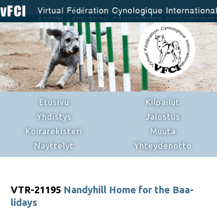
Etusivu
Kilpailut
Yhdistys
Jalostus
Koirarekisteri
Muuta
Näyttelyt
Yhteydenotto
VTR-21195
Nandyhill Home for the Baa-
lidays