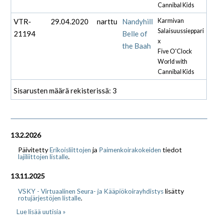
Cannibal Kids
VTR-
29.04.2020
narttu
Nandyhill
Karmivan
Salaisuussieppari
21194
Belle of
x
the Baah
Five O'Clock
World with
Cannibal Kids
Sisarusten määrä rekisterissä: 3
13.2.2026
Päivitetty
ja
tiedot
Erikoisliittojen
Paimenkoirakokeiden
.
lajiliittojen listalle
13.11.2025
lisätty
VSKY - Virtuaalinen Seura- ja Kääpiökoirayhdistys
.
rotujärjestöjen listalle
Lue lisää uutisia »