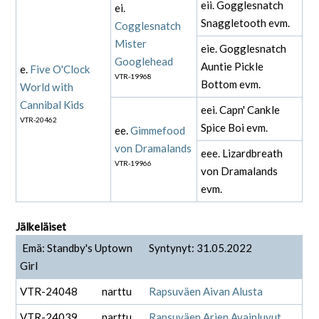
eii. Gogglesnatch
ei.
Snaggletooth evm.
Cogglesnatch
Mister
eie. Gogglesnatch
Googlehead
Auntie Pickle
e.
Five O'Clock
VTR-19968
Bottom evm.
World with
Cannibal Kids
eei. Capn' Cankle
VTR-20462
Spice Boi evm.
ee.
Gimmefood
von Dramalands
eee. Lizardbreath
VTR-19966
von Dramalands
evm.
Jälkeläiset
Emä: Standby's Uptown
Syntynyt: 31.05.2022
Girl
VTR-24048
narttu
Rapsuväen Aivan Alusta
VTR-24039
narttu
Rapsuväen Arjen Avainluvut