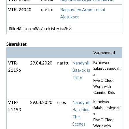
VTR-24040
narttu
Rapsuväen Armottomat
Ajatukset
Jälkeläisten määrä rekisterissä: 3
Sisarukset
Vanhemmat
VTR-
29.04.2020
narttu
Nandyhill
Karmivan
Salaisuussieppari
21196
Baa-ck in
x
Time
Five O'Clock
World with
Cannibal Kids
VTR-
29.04.2020
uros
Nandyhill
Karmivan
Salaisuussieppari
21193
Baa-hind
x
The
Five O'Clock
Scenes
World with