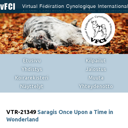
Etusivu
Kilpailut
Yhdistys
Jalostus
Koirarekisteri
Muuta
Näyttelyt
Yhteydenotto
VTR-21349
Saragis Once Upon a Time in
Wonderland