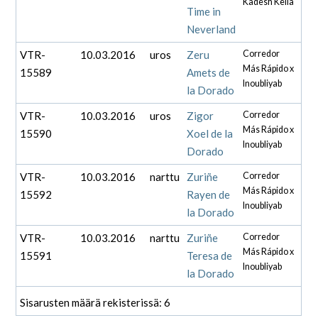
Kadesh Keila
Time in
Neverland
VTR-
10.03.2016
uros
Zeru
Corredor
Más Rápido x
15589
Amets de
Inoubliyab
la Dorado
VTR-
10.03.2016
uros
Zigor
Corredor
Más Rápido x
15590
Xoel de la
Inoubliyab
Dorado
VTR-
10.03.2016
narttu
Zuriñe
Corredor
Más Rápido x
15592
Rayen de
Inoubliyab
la Dorado
VTR-
10.03.2016
narttu
Zuriñe
Corredor
Más Rápido x
15591
Teresa de
Inoubliyab
la Dorado
Sisarusten määrä rekisterissä: 6