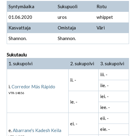
Syntymäaika
Sukupuoli
Rotu
01.06.2020
uros
whippet
Kasvattaja
Omistaja
Väri
Shannon.
Shannon.
Sukutaulu
1. sukupolvi
2. sukupolvi
3. sukupolvi
iii. -
ii. -
iie. -
i.
Corredor Más Rápido
VTR-14856
iei. -
ie. -
iee. -
eii. -
ei. -
eie. -
e.
Abarrane's Kadesh Keila