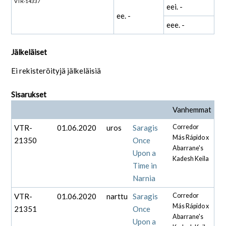
VTR-14337
eei. -
ee. -
eee. -
Jälkeläiset
Ei rekisteröityjä jälkeläisiä
Sisarukset
Vanhemmat
VTR-
01.06.2020
uros
Saragis
Corredor
Más Rápido x
21350
Once
Abarrane's
Upon a
Kadesh Keila
Time in
Narnia
VTR-
01.06.2020
narttu
Saragis
Corredor
Más Rápido x
21351
Once
Abarrane's
Upon a