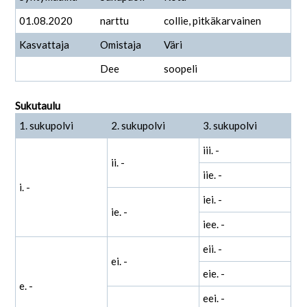
01.08.2020
narttu
collie, pitkäkarvainen
Kasvattaja
Omistaja
Väri
Dee
soopeli
Sukutaulu
1. sukupolvi
2. sukupolvi
3. sukupolvi
iii. -
ii. -
iie. -
i. -
iei. -
ie. -
iee. -
eii. -
ei. -
eie. -
e. -
eei. -