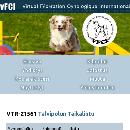
Etusivu
Kilpailut
Yhdistys
Jalostus
Koirarekisteri
Muuta
Näyttelyt
Yhteydenotto
VTR-21561
Talvipolun Taikalintu
Syntymäaika
Sukupuoli
Rotu