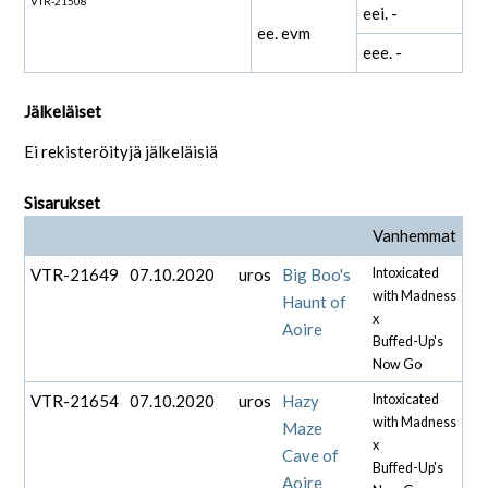
VTR-21508
eei. -
ee. evm
eee. -
Jälkeläiset
Ei rekisteröityjä jälkeläisiä
Sisarukset
Vanhemmat
VTR-21649
07.10.2020
uros
Big Boo's
Intoxicated
with Madness
Haunt of
x
Aoire
Buffed-Up's
Now Go
VTR-21654
07.10.2020
uros
Hazy
Intoxicated
with Madness
Maze
x
Cave of
Buffed-Up's
Aoire