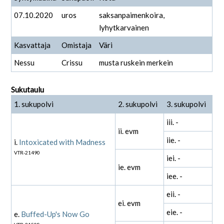
07.10.2020
uros
saksanpaimenkoira,
lyhytkarvainen
Kasvattaja
Omistaja
Väri
Nessu
Crissu
musta ruskein merkein
Sukutaulu
1. sukupolvi
2. sukupolvi
3. sukupolvi
iii. -
ii. evm
iie. -
i.
Intoxicated with Madness
VTR-21490
iei. -
ie. evm
iee. -
eii. -
ei. evm
eie. -
e.
Buffed-Up's Now Go