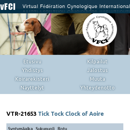
Etusivu
Kilpailut
Yhdistys
Jalostus
Koirarekisteri
Muuta
Näyttelyt
Yhteydenotto
VTR-21653
Tick Tock Clock of Aoire
Syntymäaika
Sukupuoli
Rotu