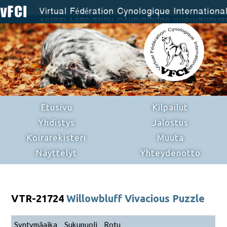
Etusivu
Kilpailut
Yhdistys
Jalostus
Koirarekisteri
Muuta
Näyttelyt
Yhteydenotto
VTR-21724
Willowbluff Vivacious Puzzle
Syntymäaika
Sukupuoli
Rotu