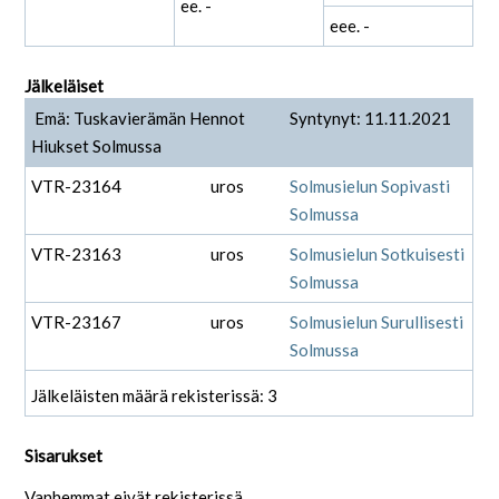
ee. -
eee. -
Jälkeläiset
Emä: Tuskavierämän Hennot
Syntynyt: 11.11.2021
Hiukset Solmussa
VTR-23164
uros
Solmusielun Sopivasti
Solmussa
VTR-23163
uros
Solmusielun Sotkuisesti
Solmussa
VTR-23167
uros
Solmusielun Surullisesti
Solmussa
Jälkeläisten määrä rekisterissä: 3
Sisarukset
Vanhemmat eivät rekisterissä