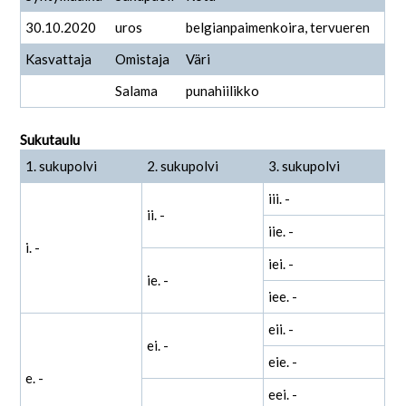
30.10.2020
uros
belgianpaimenkoira, tervueren
Kasvattaja
Omistaja
Väri
Salama
punahiilikko
Sukutaulu
1. sukupolvi
2. sukupolvi
3. sukupolvi
iii. -
ii. -
iie. -
i. -
iei. -
ie. -
iee. -
eii. -
ei. -
eie. -
e. -
eei. -