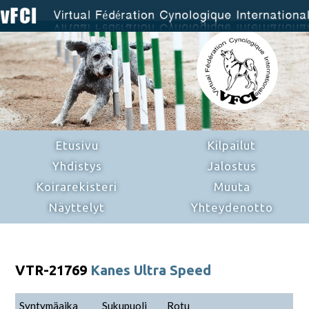
Etusivu
Kilpailut
Yhdistys
Jalostus
Koirarekisteri
Muuta
Näyttelyt
Yhteydenotto
VTR-21769
Kanes Ultra Speed
Syntymäaika
Sukupuoli
Rotu