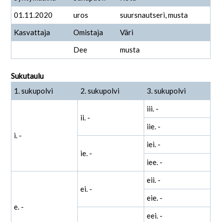
01.11.2020
uros
suursnautseri, musta
Kasvattaja
Omistaja
Väri
Dee
musta
Sukutaulu
1. sukupolvi
2. sukupolvi
3. sukupolvi
iii. -
ii. -
iie. -
i. -
iei. -
ie. -
iee. -
eii. -
ei. -
eie. -
e. -
eei. -