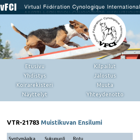
Etusivu
Kilpailut
Yhdistys
Jalostus
Koirarekisteri
Muuta
Näyttelyt
Yhteydenotto
VTR-21783
Muistikuvan Ensilumi
Syntymäaika
Sukupuoli
Rotu