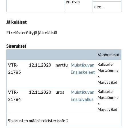
ee. evm
eee. -
Jälkeläiset
Ei rekisteröityjä jälkeläisiä
Sisarukset
Vanhemmat
VTR-
12.11.2020
narttu
Muistikuvan
Rallatellen
Musta Surma
21785
Ensiaskeleet
x
Mayday Bad
VTR-
12.11.2020
uros
Muistikuvan
Rallatellen
Musta Surma
21784
Ensioivallus
x
Mayday Bad
Sisarusten määrä rekisterissä: 2