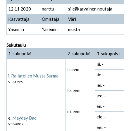
12.11.2020
narttu
sileäkarvainen noutaja
Kasvattaja
Omistaja
Väri
Yasemin
Yasemin
musta
Sukutaulu
1. sukupolvi
2. sukupolvi
3. sukupolvi
iii. -
ii. evm
iie. -
i.
Rallatellen Musta Surma
VTR-17992
iei. -
ie. evm
iee. -
eii. -
ei. evm
eie. -
e.
Mayday Bad
VTR-20887
eei. -