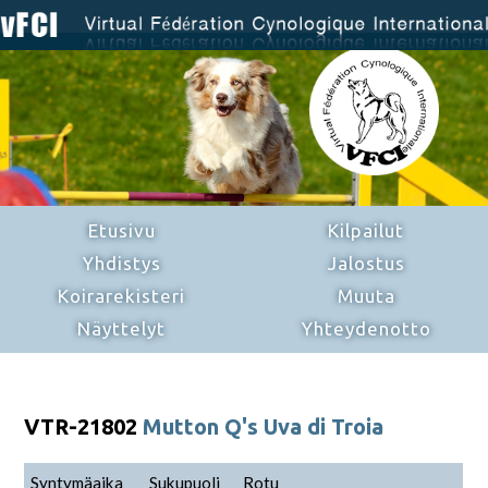
Etusivu
Kilpailut
Yhdistys
Jalostus
Koirarekisteri
Muuta
Näyttelyt
Yhteydenotto
VTR-21802
Mutton Q's Uva di Troia
Syntymäaika
Sukupuoli
Rotu