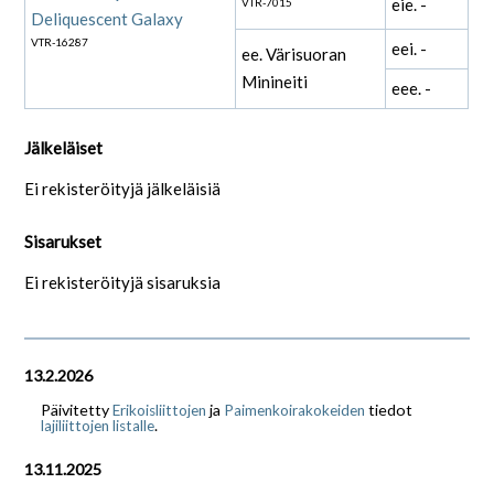
eie. -
VTR-7015
Deliquescent Galaxy
VTR-16287
eei. -
ee. Värisuoran
Minineiti
eee. -
Jälkeläiset
Ei rekisteröityjä jälkeläisiä
Sisarukset
Ei rekisteröityjä sisaruksia
13.2.2026
Päivitetty
ja
tiedot
Erikoisliittojen
Paimenkoirakokeiden
.
lajiliittojen listalle
13.11.2025