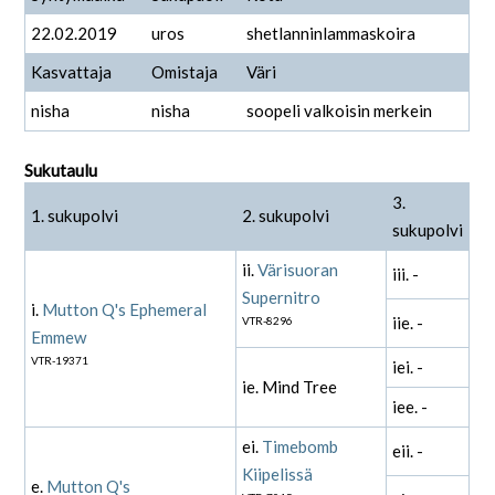
22.02.2019
uros
shetlanninlammaskoira
Kasvattaja
Omistaja
Väri
nisha
nisha
soopeli valkoisin merkein
Sukutaulu
3.
1. sukupolvi
2. sukupolvi
sukupolvi
ii.
Värisuoran
iii. -
Supernitro
i.
Mutton Q's Ephemeral
iie. -
VTR-8296
Emmew
VTR-19371
iei. -
ie. Mind Tree
iee. -
ei.
Timebomb
eii. -
Kiipelissä
e.
Mutton Q's