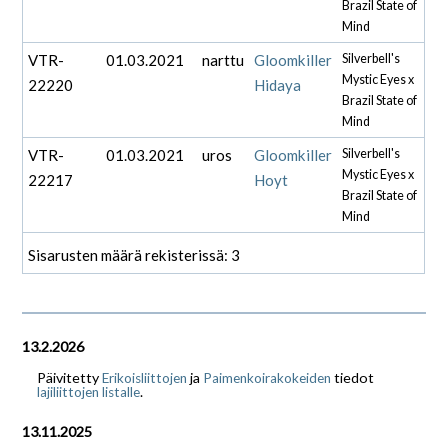
Brazil State of
Mind
VTR-
01.03.2021
narttu
Gloomkiller
Silverbell's
Mystic Eyes x
22220
Hidaya
Brazil State of
Mind
VTR-
01.03.2021
uros
Gloomkiller
Silverbell's
Mystic Eyes x
22217
Hoyt
Brazil State of
Mind
Sisarusten määrä rekisterissä: 3
13.2.2026
Päivitetty
ja
tiedot
Erikoisliittojen
Paimenkoirakokeiden
.
lajiliittojen listalle
13.11.2025