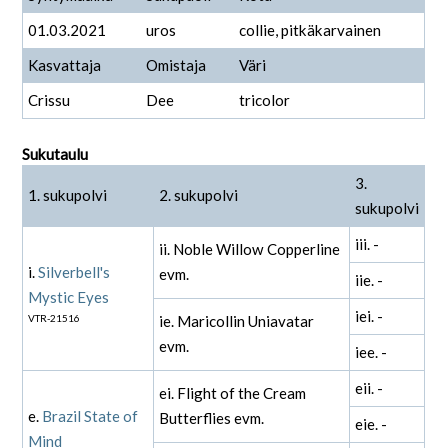
01.03.2021
uros
collie, pitkäkarvainen
Kasvattaja
Omistaja
Väri
Crissu
Dee
tricolor
Sukutaulu
3.
1. sukupolvi
2. sukupolvi
sukupolvi
iii. -
ii. Noble Willow Copperline
i.
Silverbell's
evm.
iie. -
Mystic Eyes
iei. -
VTR-21516
ie. Maricollin Uniavatar
evm.
iee. -
eii. -
ei. Flight of the Cream
e.
Brazil State of
Butterflies evm.
eie. -
Mind