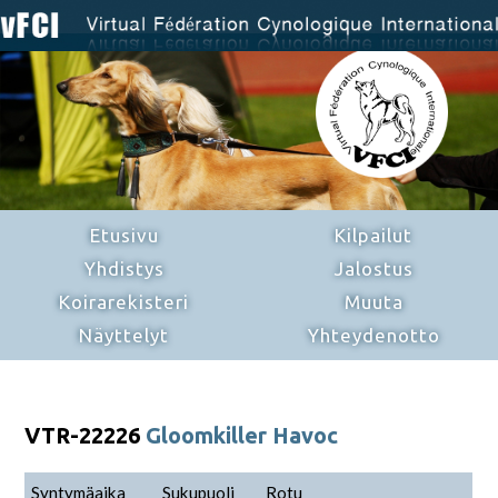
Etusivu
Kilpailut
Yhdistys
Jalostus
Koirarekisteri
Muuta
Näyttelyt
Yhteydenotto
VTR-22226
Gloomkiller Havoc
Syntymäaika
Sukupuoli
Rotu