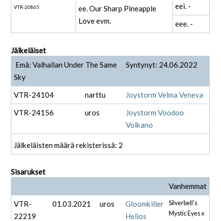
eei. -
VTR-20865
ee. Our Sharp Pineapple
Love evm.
eee. -
Jälkeläiset
Emä: Valhallan Under The Same
Syntynyt: 24.06.2022
Sky
VTR-24104
narttu
Joystorm Velma Veneva
VTR-24156
uros
Joystorm Voodoo
Volkano
Jälkeläisten määrä rekisterissä: 2
Sisarukset
Vanhemmat
VTR-
01.03.2021
uros
Gloomkiller
Silverbell's
Mystic Eyes x
22219
Helios