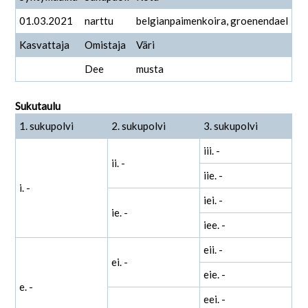
01.03.2021
narttu
belgianpaimenkoira, groenendael
Kasvattaja
Omistaja
Väri
Dee
musta
Sukutaulu
1. sukupolvi
2. sukupolvi
3. sukupolvi
iii. -
ii. -
iie. -
i. -
iei. -
ie. -
iee. -
eii. -
ei. -
eie. -
e. -
eei. -