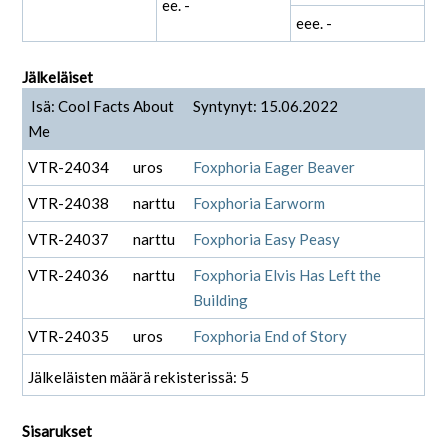
ee. -
eee. -
Jälkeläiset
Isä: Cool Facts About
Syntynyt: 15.06.2022
Me
VTR-24034
uros
Foxphoria Eager Beaver
VTR-24038
narttu
Foxphoria Earworm
VTR-24037
narttu
Foxphoria Easy Peasy
VTR-24036
narttu
Foxphoria Elvis Has Left the
Building
VTR-24035
uros
Foxphoria End of Story
Jälkeläisten määrä rekisterissä: 5
Sisarukset