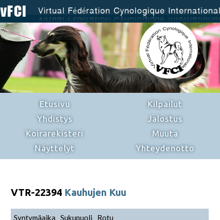
Etusivu
Kilpailut
Yhdistys
Jalostus
Koirarekisteri
Muuta
Näyttelyt
Yhteydenotto
VTR-22394
Kauhujen Kuu
Syntymäaika
Sukupuoli
Rotu