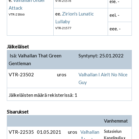
e.
Valhallan Under
eie. -
VTR-21576
Attack
ee.
Zirion's Lunatic
eei. -
VTR-21866
Lullaby
eee. -
VTR-21577
Jälkeläiset
Isä: Valhallan That Green
Syntynyt: 25.01.2022
Gentleman
VTR-23502
uros
Valhallan I Ain't No Nice
Guy
Jälkeläisten määrä rekisterissä: 1
Sisarukset
Vanhemmat
VTR-22535
01.05.2021
uros
Valhallan
Sotasielun
Kanelipulla x