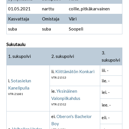
01.05.2021
narttu
collie, pitkäkarvainen
Kasvattaja
Omistaja
Väri
suba
suba
Soopeli
Sukutaulu
3.
1. sukupolvi
2. sukupolvi
sukupolvi
iii. -
ii.
Kiittämätön Konkari
VTR-21513
i.
Sotasielun
iie. -
Kanelipulla
ie.
Yksinäinen
iei. -
VTR-21681
Valonpilkahdus
iee. -
VTR-21512
ei.
Oberon's Bachelor
eii. -
Boy