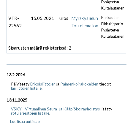
Pysäytetyn
Kultalautanen
VTR-
15.05.2021
uros
Myrskysielun
Rakkauden
Pikkukippari x
22562
Tottelematon
Pysäytetyn
Kultalautanen
Sisarusten määrä rekisterissä: 2
13.2.2026
Päivitetty
ja
tiedot
Erikoisliittojen
Paimenkoirakokeiden
.
lajiliittojen listalle
13.11.2025
lisätty
VSKY - Virtuaalinen Seura- ja Kääpiökoirayhdistys
.
rotujärjestöjen listalle
Lue lisää uutisia »