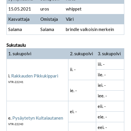
15.05.2021
uros
whippet
Kasvattaja
Omistaja
Väri
Salama
Salama
brindle valkoisin merkein
Sukutaulu
1. sukupolvi
2. sukupolvi
3. sukupolvi
iii. -
ii. -
iie. -
i.
Rakkauden Pikkukippari
VTR-22241
iei. -
ie. -
iee. -
eii. -
ei. -
eie. -
e.
Pysäytetyn Kultalautanen
VTR-22243
eei. -