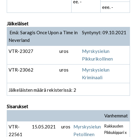
ee. -
eee. -
Jälkeläiset
Emä: Saragis Once Upon a Time in
Syntynyt: 09.10.2021
Neverland
VTR-23027
uros
Myrskysielun
Pikkurikollinen
VTR-23062
uros
Myrskysielun
Kriminaali
Jälkeläisten määrä rekisterissä: 2
Sisarukset
Vanhemmat
VTR-
15.05.2021
uros
Myrskysielun
Rakkauden
Pikkukippari x
22561
Petollinen