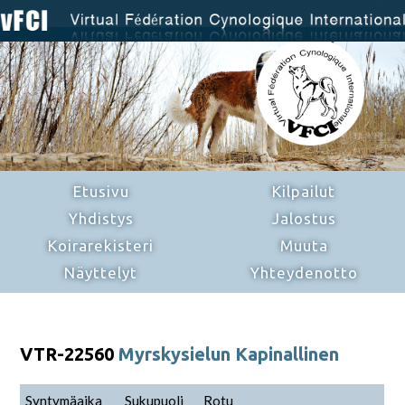
Etusivu
Kilpailut
Yhdistys
Jalostus
Koirarekisteri
Muuta
Näyttelyt
Yhteydenotto
VTR-22560
Myrskysielun Kapinallinen
Syntymäaika
Sukupuoli
Rotu