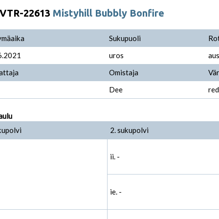
VTR-22613
Mistyhill Bubbly Bonfire
ymäaika
Sukupuoli
Ro
6.2021
uros
aus
attaja
Omistaja
Vär
Dee
red
aulu
kupolvi
2. sukupolvi
ii. -
ie. -