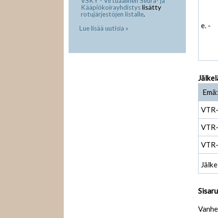
VSKY - Virtuaalinen Seura- ja
lisätty
Kääpiökoirayhdistys
.
rotujärjestöjen listalle
e. -
Lue lisää uutisia »
Jälkel
Emä:
VTR
VTR
VTR
Jälke
Sisar
Vanhe