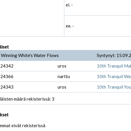
ei. -
ee. -
äiset
 Winning White's Water Flows
Syntynyt: 15.09.
-24342
uros
10th Tranquil Ma
-24366
narttu
10th Tranquil Wa
-24343
uros
10th Tranquil You
läisten määrä rekisterissä: 3
ukset
mmat eivät rekisterissä