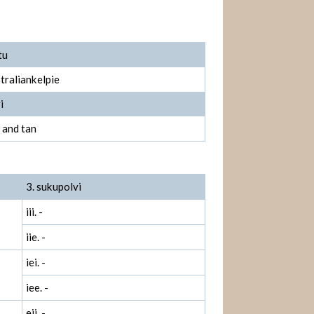
tu
traliankelpie
i
 and tan
3. sukupolvi
iii. -
iie. -
iei. -
iee. -
eii. -