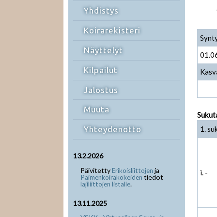
Yhdistys
Koirarekisteri
Synt
Näyttelyt
01.0
Kilpailut
Kasv
Jalostus
Muuta
Sukut
1. su
Yhteydenotto
13.2.2026
Päivitetty
ja
Erikoisliittojen
i. -
tiedot
Paimenkoirakokeiden
.
lajiliittojen listalle
13.11.2025