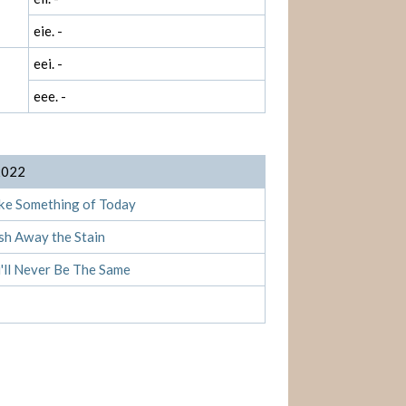
eie. -
eei. -
eee. -
2022
ke Something of Today
sh Away the Stain
'll Never Be The Same