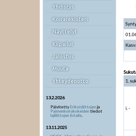
Yhdistys
Koirarekisteri
Synt
Näyttelyt
01.0
Kilpailut
Kasv
Jalostus
Muuta
Sukut
1. su
Yhteydenotto
13.2.2026
Päivitetty
ja
Erikoisliittojen
i. -
tiedot
Paimenkoirakokeiden
.
lajiliittojen listalle
13.11.2025