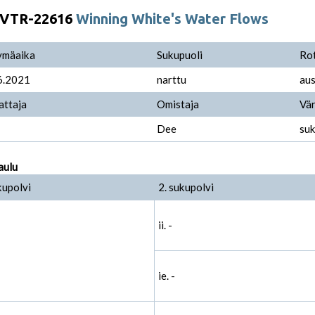
VTR-22616
Winning White's Water Flows
ymäaika
Sukupuoli
Ro
6.2021
narttu
aus
attaja
Omistaja
Vär
Dee
suk
aulu
kupolvi
2. sukupolvi
ii. -
ie. -