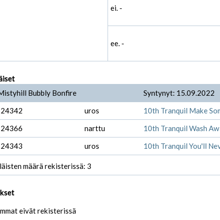
ei. -
ee. -
äiset
Mistyhill Bubbly Bonfire
Syntynyt: 15.09.2022
-24342
uros
10th Tranquil Make So
-24366
narttu
10th Tranquil Wash Awa
-24343
uros
10th Tranquil You'll N
läisten määrä rekisterissä: 3
ukset
mmat eivät rekisterissä