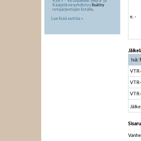
VSKY - Virtuaalinen Seura- ja
lisätty
Kääpiökoirayhdistys
.
rotujärjestöjen listalle
e. -
Lue lisää uutisia »
Jälkel
Isä: 
VTR
VTR
VTR
Jälke
Sisar
Vanhe