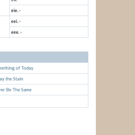
eie. -
eei. -
eee. -
mething of Today
y the Stain
ever Be The Same