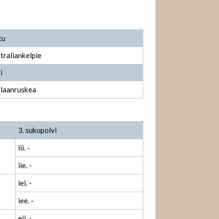
tu
traliankelpie
i
laanruskea
3. sukupolvi
iii. -
iie. -
iei. -
iee. -
eii. -