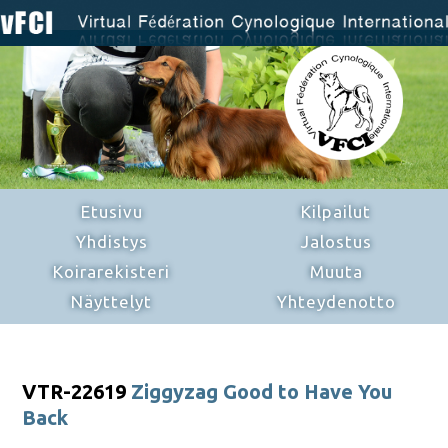
Etusivu
Kilpailut
Yhdistys
Jalostus
Koirarekisteri
Muuta
Näyttelyt
Yhteydenotto
VTR-22619
Ziggyzag Good to Have You
Back