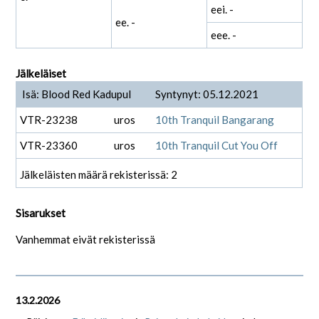
eei. -
ee. -
eee. -
Jälkeläiset
Isä: Blood Red Kadupul
Syntynyt: 05.12.2021
VTR-23238
uros
10th Tranquil Bangarang
VTR-23360
uros
10th Tranquil Cut You Off
Jälkeläisten määrä rekisterissä: 2
Sisarukset
Vanhemmat eivät rekisterissä
13.2.2026