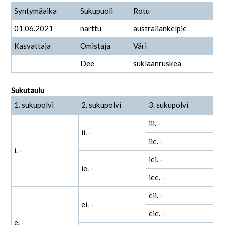
Syntymäaika
Sukupuoli
Rotu
01.06.2021
narttu
australiankelpie
Kasvattaja
Omistaja
Väri
Dee
suklaanruskea
Sukutaulu
1. sukupolvi
2. sukupolvi
3. sukupolvi
iii. -
ii. -
iie. -
i. -
iei. -
ie. -
iee. -
eii. -
ei. -
eie. -
e. -