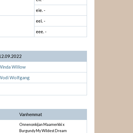
eie. -
eei. -
eee. -
12.09.2022
Winda Willow
Wodi Wolfgang
Vanhemmat
Onnenonkijan Maamerkki x
Burgundy My Wildest Dream