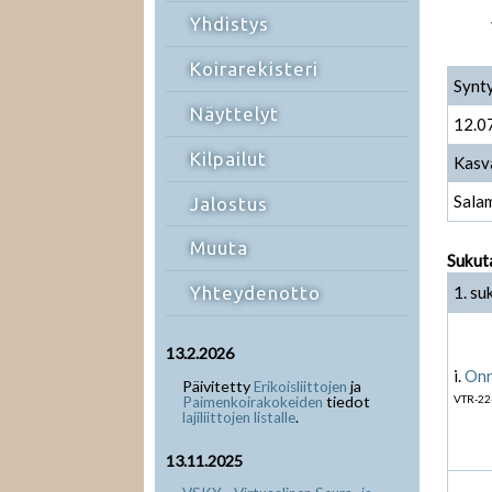
Yhdistys
Koirarekisteri
Synt
Näyttelyt
12.0
Kilpailut
Kasv
Sala
Jalostus
Muuta
Sukut
1. su
Yhteydenotto
13.2.2026
i.
Onn
Päivitetty
ja
Erikoisliittojen
tiedot
VTR-22
Paimenkoirakokeiden
.
lajiliittojen listalle
13.11.2025