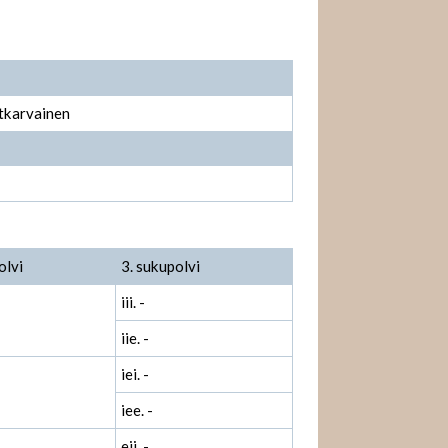
ytkarvainen
olvi
3. sukupolvi
iii. -
iie. -
iei. -
iee. -
eii. -