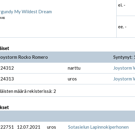
ei. -
rgundy My Wildest Dream
448
ee. -
äiset
 Joystorm Rocko Romero
Syntynyt: 
-24312
narttu
Joystorm 
-24313
uros
Joystorm 
läisten määrä rekisterissä: 2
ukset
-22751
12.07.2021
uros
Sotasielun Lapinnokiperhonen