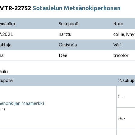
VTR-22752
Sotasielun Metsänokiperhonen
ymäaika
Sukupuoli
Rotu
7.2021
narttu
collie, lyh
attaja
Omistaja
Väri
ma
Dee
tricolor
aulu
kupolvi
2. sukup
ii. -
enonkijan Maamerkki
449
ie. -