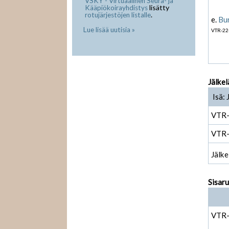
VSKY - Virtuaalinen Seura- ja
lisätty
Kääpiökoirayhdistys
.
rotujärjestöjen listalle
e.
Bu
Lue lisää uutisia »
VTR-22
Jälkel
Isä:
VTR
VTR
Jälke
Sisar
VTR