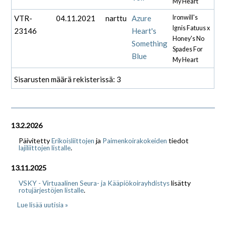
My Heart
VTR-
04.11.2021
narttu
Azure
Ironwill's
Ignis Fatuus x
23146
Heart's
Honey's No
Something
Spades For
Blue
My Heart
Sisarusten määrä rekisterissä: 3
13.2.2026
Päivitetty
ja
tiedot
Erikoisliittojen
Paimenkoirakokeiden
.
lajiliittojen listalle
13.11.2025
lisätty
VSKY - Virtuaalinen Seura- ja Kääpiökoirayhdistys
.
rotujärjestöjen listalle
Lue lisää uutisia »