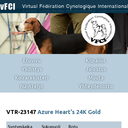
Etusivu
Kilpailut
Yhdistys
Jalostus
Koirarekisteri
Muuta
Näyttelyt
Yhteydenotto
VTR-23147
Azure Heart's 24K Gold
Syntymäaika
Sukupuoli
Rotu