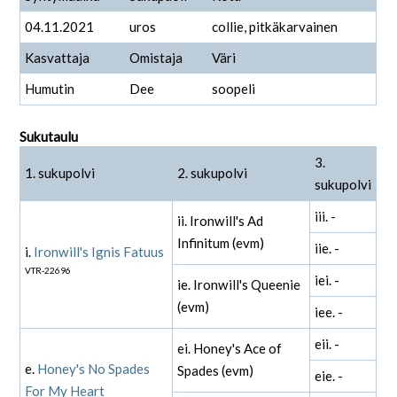
04.11.2021
uros
collie, pitkäkarvainen
Kasvattaja
Omistaja
Väri
Humutin
Dee
soopeli
Sukutaulu
3.
1. sukupolvi
2. sukupolvi
sukupolvi
iii. -
ii. Ironwill's Ad
Infinitum (evm)
iie. -
i.
Ironwill's Ignis Fatuus
VTR-22696
iei. -
ie. Ironwill's Queenie
(evm)
iee. -
eii. -
ei. Honey's Ace of
e.
Honey's No Spades
Spades (evm)
eie. -
For My Heart