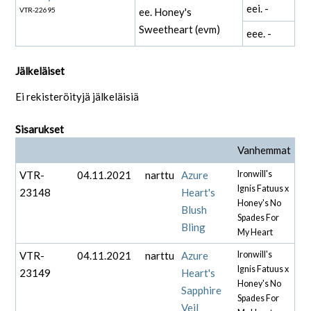
eei. -
VTR-22695
ee. Honey's
Sweetheart (evm)
eee. -
Jälkeläiset
Ei rekisteröityjä jälkeläisiä
Sisarukset
Vanhemmat
VTR-
04.11.2021
narttu
Azure
Ironwill's
Ignis Fatuus x
23148
Heart's
Honey's No
Blush
Spades For
Bling
My Heart
VTR-
04.11.2021
narttu
Azure
Ironwill's
Ignis Fatuus x
23149
Heart's
Honey's No
Sapphire
Spades For
Veil