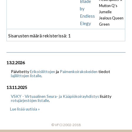
Blade
Mutton Q's
by
Jumelle
Endless
Jealous Queen
Elegy
Green
Sisarusten määrä rekisterissä: 1
13.2.2026
Päivitetty
ja
tiedot
Erikoisliittojen
Paimenkoirakokeiden
.
lajiliittojen listalle
13.11.2025
lisätty
VSKY - Virtuaalinen Seura- ja Kääpiökoirayhdistys
.
rotujärjestöjen listalle
Lue lisää uutisia »
© VFCI 2002-2018