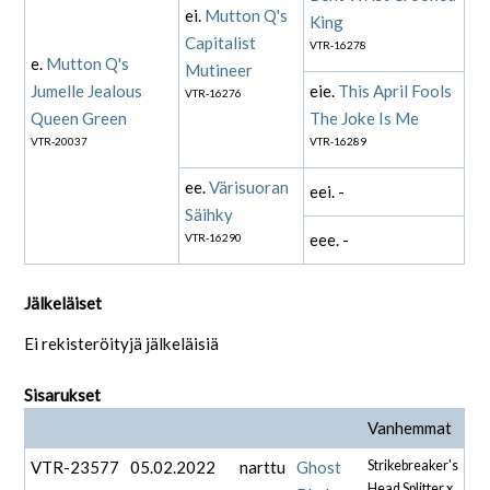
ei.
Mutton Q's
King
Capitalist
VTR-16278
e.
Mutton Q's
Mutineer
Jumelle Jealous
eie.
This April Fools
VTR-16276
Queen Green
The Joke Is Me
VTR-20037
VTR-16289
ee.
Värisuoran
eei. -
Säihky
eee. -
VTR-16290
Jälkeläiset
Ei rekisteröityjä jälkeläisiä
Sisarukset
Vanhemmat
VTR-23577
05.02.2022
narttu
Ghost
Strikebreaker's
Head Splitter x