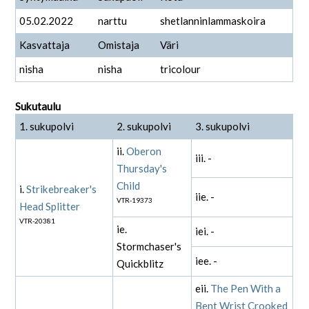
05.02.2022
narttu
shetlanninlammaskoira
Kasvattaja
Omistaja
Väri
nisha
nisha
tricolour
Sukutaulu
1. sukupolvi
2. sukupolvi
3. sukupolvi
ii.
Oberon
iii. -
Thursday's
Child
i.
Strikebreaker's
iie. -
VTR-19373
Head Splitter
VTR-20381
ie.
iei. -
Stormchaser's
iee. -
Quickblitz
eii.
The Pen With a
Bent Wrist Crooked