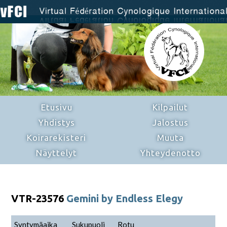
Etusivu
Kilpailut
Yhdistys
Jalostus
Koirarekisteri
Muuta
Näyttelyt
Yhteydenotto
VTR-23576
Gemini by Endless Elegy
Syntymäaika
Sukupuoli
Rotu