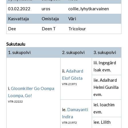
03.02.2022
uros
collie, lyhytkarvainen
Kasvattaja
Omistaja
Väri
Dee
Deen T
Tricolour
Sukutaulu
1. sukupolvi
2. sukupolvi
3. sukupolvi
iii. Ingegärd
Isak evm.
ii.
Adalhard
Elof Gösta
iie. Adalhard
VTR-21971
Helmi Gunilla
i.
Gloomkiller Go Oompa
evm.
Loompa, Go!
VTR-22222
iei. Ioachim
ie.
Damayanti
evm.
Indira
iee. Lilith
VTR-21972