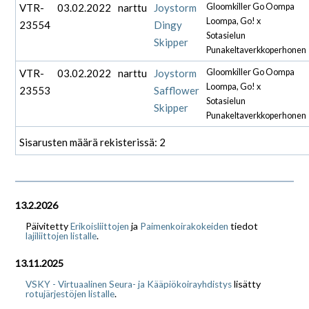
VTR-
03.02.2022
narttu
Joystorm
Gloomkiller Go Oompa
Loompa, Go! x
23554
Dingy
Sotasielun
Skipper
Punakeltaverkkoperhonen
VTR-
03.02.2022
narttu
Joystorm
Gloomkiller Go Oompa
Loompa, Go! x
23553
Safflower
Sotasielun
Skipper
Punakeltaverkkoperhonen
Sisarusten määrä rekisterissä: 2
13.2.2026
Päivitetty
ja
tiedot
Erikoisliittojen
Paimenkoirakokeiden
.
lajiliittojen listalle
13.11.2025
lisätty
VSKY - Virtuaalinen Seura- ja Kääpiökoirayhdistys
.
rotujärjestöjen listalle