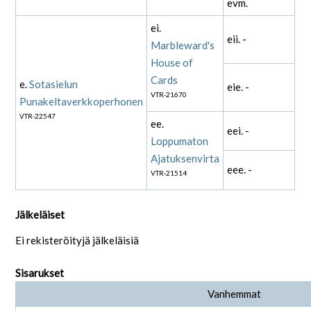
evm.
ei.
eii. -
Marbleward's
House of
Cards
e.
Sotasielun
eie. -
VTR-21670
Punakeltaverkkoperhonen
VTR-22547
ee.
eei. -
Loppumaton
Ajatuksenvirta
eee. -
VTR-21514
Jälkeläiset
Ei rekisteröityjä jälkeläisiä
Sisarukset
Vanhemmat