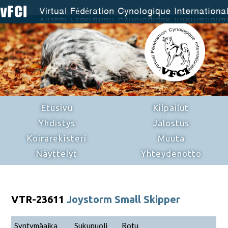
Etusivu
Kilpailut
Yhdistys
Jalostus
Koirarekisteri
Muuta
Näyttelyt
Yhteydenotto
VTR-23611
Joystorm Small Skipper
Syntymäaika
Sukupuoli
Rotu