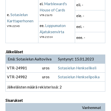
ei.
Marbleward's
eii. -
House of Cards
e.
Sotasielun
eie. -
VTR-21670
Karttaperhonen
ee.
Loppumaton
eei. -
VTR-22545
Ajatuksenvirta
eee. -
VTR-21514
Jälkeläiset
Emä: Sotasielun Aaltoviiva
Syntynyt: 15.01.2023
VTR-24981
uros
Sotasielun Henkselikeli
VTR-24982
uros
Sotasielun Henkselipoika
Jälkeläisten määrä rekisterissä: 2
Sisarukset
Vanhemmat