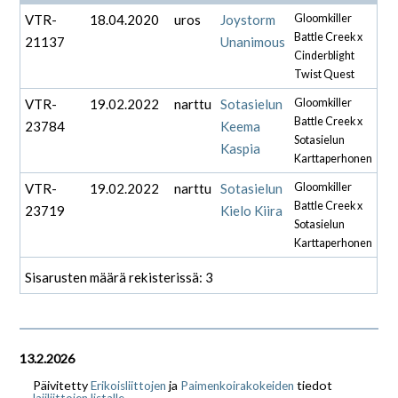
VTR-
18.04.2020
uros
Joystorm
Gloomkiller
Battle Creek x
21137
Unanimous
Cinderblight
Twist Quest
VTR-
19.02.2022
narttu
Sotasielun
Gloomkiller
Battle Creek x
23784
Keema
Sotasielun
Kaspia
Karttaperhonen
VTR-
19.02.2022
narttu
Sotasielun
Gloomkiller
Battle Creek x
23719
Kielo Kiira
Sotasielun
Karttaperhonen
Sisarusten määrä rekisterissä: 3
13.2.2026
Päivitetty
ja
tiedot
Erikoisliittojen
Paimenkoirakokeiden
.