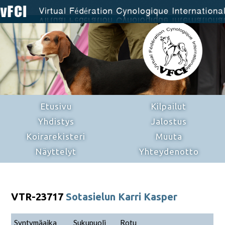
Etusivu
Kilpailut
Yhdistys
Jalostus
Koirarekisteri
Muuta
Näyttelyt
Yhteydenotto
VTR-23717
Sotasielun Karri Kasper
Syntymäaika
Sukupuoli
Rotu