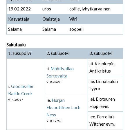
19.02.2022
uros
collie, lyhytkarvainen
Kasvattaja
Omistaja
Väri
Salama
Salama
soopeli
Sukutaulu
1. sukupolvi
2. sukupolvi
3. sukupolvi
iii. Kirjokepin
ii.
Mahtivallan
Antikristus
Sortovalta
iie. Linnalaulun
VTR-20683
i.
Gloomkiller
Lyyra
Battle Creek
iei. Elotuuren
ie.
Hurjan
VTR-20787
Hippi evm.
Eksoottinen Loch
Ness
iee. Ferrelia's
VTR-19758
Witcher evm.