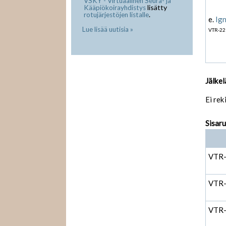
VSKY - Virtuaalinen Seura- ja
lisätty
Kääpiökoirayhdistys
.
rotujärjestöjen listalle
e.
Ign
Lue lisää uutisia »
VTR-22
Jälkel
Ei rek
Sisar
VTR
VTR
VTR