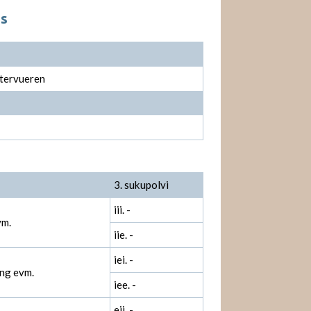
ds
 tervueren
3. sukupolvi
iii. -
vm.
iie. -
iei. -
ing evm.
iee. -
eii. -