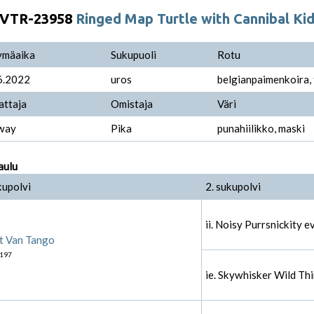
VTR-23958
Ringed Map Turtle with Cannibal Ki
ymäaika
Sukupuoli
Rotu
6.2022
uros
belgianpaimenkoira,
attaja
Omistaja
Väri
way
Pika
punahiilikko, maski
aulu
kupolvi
2. sukupolvi
ii. Noisy Purrsnickity e
t Van Tango
197
ie. Skywhisker Wild Th