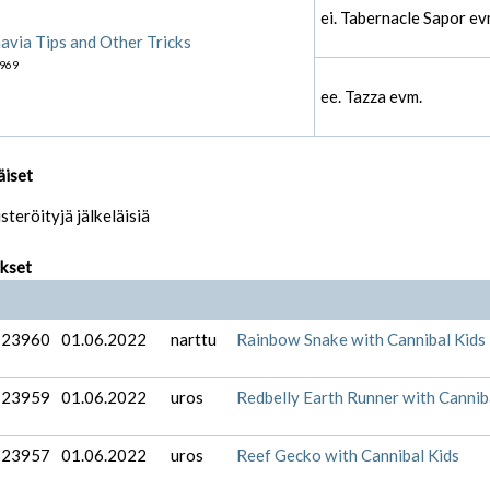
ei. Tabernacle Sapor ev
avia Tips and Other Tricks
969
ee. Tazza evm.
äiset
isteröityjä jälkeläisiä
ukset
-23960
01.06.2022
narttu
Rainbow Snake with Cannibal Kids
-23959
01.06.2022
uros
Redbelly Earth Runner with Cannib
-23957
01.06.2022
uros
Reef Gecko with Cannibal Kids