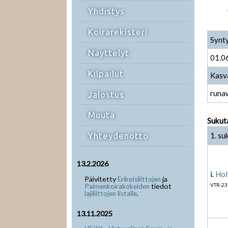
Yhdistys
Koirarekisteri
Synt
Näyttelyt
01.0
Kilpailut
Kasv
runa
Jalostus
Muuta
Sukut
1. su
Yhteydenotto
13.2.2026
i.
Hol
Päivitetty
ja
Erikoisliittojen
tiedot
VTR-23
Paimenkoirakokeiden
.
lajiliittojen listalle
13.11.2025