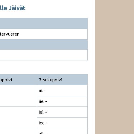
lle Jäivät
 tervueren
upolvi
3. sukupolvi
iii. -
iie. -
iei. -
iee. -
eii. -