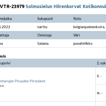
VTR-23979
Solmusielun Hiirenkorvat Kotikonnui
ymäaika
Sukupuoli
Rotu
5.2022
narttu
belgianpaimenkoira,
attaja
Omistaja
Väri
ma
Salama
punahiilikko
aulu
kupolvi
2. suk
ii. -
nitarujen Piruuden Pirstaleet
376
ie. -