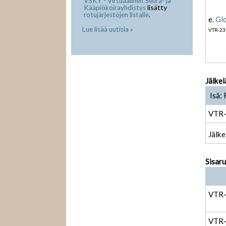
VSKY - Virtuaalinen Seura- ja
lisätty
Kääpiökoirayhdistys
.
rotujärjestöjen listalle
e.
Gl
Lue lisää uutisia »
VTR-23
Jälkel
Isä: 
VTR
Jälke
Sisar
VTR
VTR