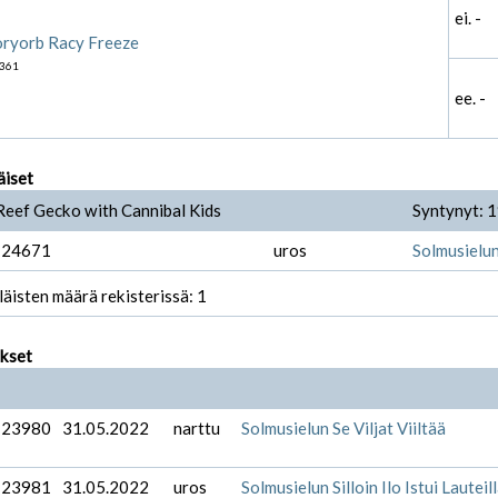
ei. -
oryorb Racy Freeze
361
ee. -
äiset
Reef Gecko with Cannibal Kids
Syntynyt: 
-24671
uros
Solmusielun
läisten määrä rekisterissä: 1
ukset
-23980
31.05.2022
narttu
Solmusielun Se Viljat Viiltää
-23981
31.05.2022
uros
Solmusielun Silloin Ilo Istui Lauteil