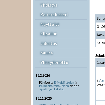
Yhdistys
Koirarekisteri
Synt
Näyttelyt
31.0
Kilpailut
Kasv
Sala
Jalostus
Muuta
Sukut
1. su
Yhteydenotto
13.2.2026
i.
Aar
Päivitetty
ja
Erikoisliittojen
tiedot
VTR-22
Paimenkoirakokeiden
.
lajiliittojen listalle
13.11.2025