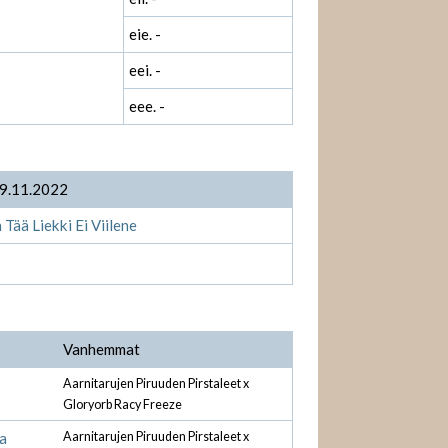
eie. -
eei. -
eee. -
19.11.2022
 Tää Liekki Ei Viilene
Vanhemmat
Aarnitarujen Piruuden Pirstaleet x
Gloryorb Racy Freeze
la
Aarnitarujen Piruuden Pirstaleet x