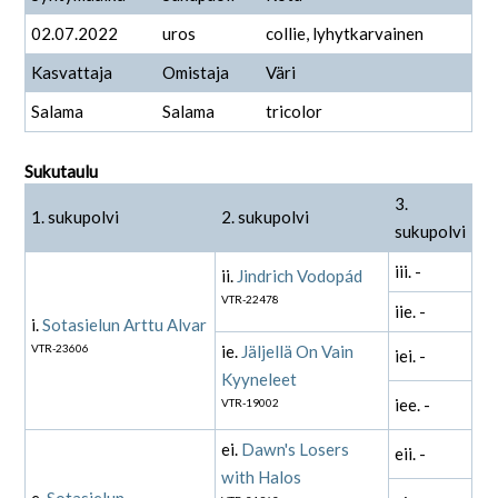
02.07.2022
uros
collie, lyhytkarvainen
Kasvattaja
Omistaja
Väri
Salama
Salama
tricolor
Sukutaulu
3.
1. sukupolvi
2. sukupolvi
sukupolvi
iii. -
ii.
Jindrich Vodopád
VTR-22478
iie. -
i.
Sotasielun Arttu Alvar
VTR-23606
ie.
Jäljellä On Vain
iei. -
Kyyneleet
iee. -
VTR-19002
ei.
Dawn's Losers
eii. -
with Halos