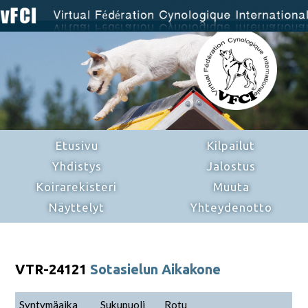
Etusivu
Kilpailut
Yhdistys
Jalostus
Koirarekisteri
Muuta
Näyttelyt
Yhteydenotto
VTR-24121
Sotasielun Aikakone
Syntymäaika
Sukupuoli
Rotu