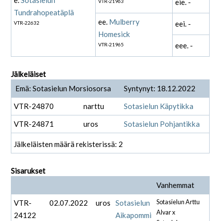
e.
Sotasielun
eie. -
VTR-21963
Tundrahopeatäplä
ee.
Mulberry
eei. -
VTR-22632
Homesick
eee. -
VTR-21965
Jälkeläiset
Emä: Sotasielun Morsiosorsa
Syntynyt: 18.12.2022
VTR-24870
narttu
Sotasielun Käpytikka
VTR-24871
uros
Sotasielun Pohjantikka
Jälkeläisten määrä rekisterissä: 2
Sisarukset
Vanhemmat
VTR-
02.07.2022
uros
Sotasielun
Sotasielun Arttu
Alvar x
24122
Aikapommi