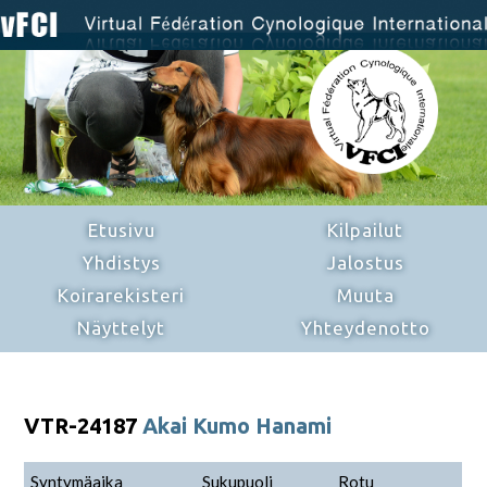
Etusivu
Kilpailut
Yhdistys
Jalostus
Koirarekisteri
Muuta
Näyttelyt
Yhteydenotto
VTR-24187
Akai Kumo Hanami
Syntymäaika
Sukupuoli
Rotu