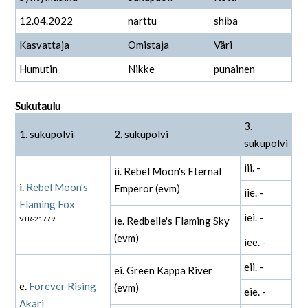
12.04.2022
narttu
shiba
Kasvattaja
Omistaja
Väri
Humutin
Nikke
punainen
Sukutaulu
3.
1. sukupolvi
2. sukupolvi
sukupolvi
iii. -
ii. Rebel Moon's Eternal
i.
Rebel Moon's
Emperor (evm)
iie. -
Flaming Fox
iei. -
VTR-21779
ie. Redbelle's Flaming Sky
(evm)
iee. -
eii. -
ei. Green Kappa River
e.
Forever Rising
(evm)
eie. -
Akari