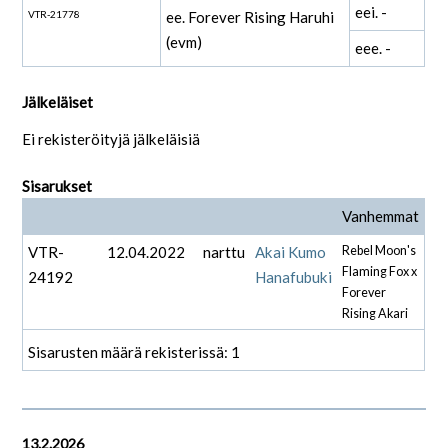
eei. -
VTR-21778
ee. Forever Rising Haruhi
(evm)
eee. -
Jälkeläiset
Ei rekisteröityjä jälkeläisiä
Sisarukset
Vanhemmat
VTR-
12.04.2022
narttu
Akai Kumo
Rebel Moon's
Flaming Fox x
24192
Hanafubuki
Forever
Rising Akari
Sisarusten määrä rekisterissä: 1
13.2.2026