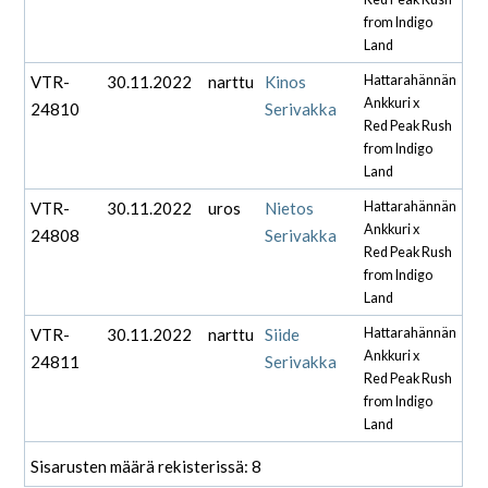
from Indigo
Land
VTR-
30.11.2022
narttu
Kinos
Hattarahännän
Ankkuri x
24810
Serivakka
Red Peak Rush
from Indigo
Land
VTR-
30.11.2022
uros
Nietos
Hattarahännän
Ankkuri x
24808
Serivakka
Red Peak Rush
from Indigo
Land
VTR-
30.11.2022
narttu
Siide
Hattarahännän
Ankkuri x
24811
Serivakka
Red Peak Rush
from Indigo
Land
Sisarusten määrä rekisterissä: 8