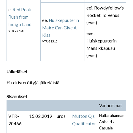
eei. Rowdyfellow's
e.
Red Peak
Rocket To Venus
Rush from
ee.
Huiskepuuterin
(evm)
Indigo Land
Maire Can Give A
VTR-23716
eee.
Kiss
Huiskepuuterin
VTR-23515
Mansikkapusu
(evm)
Jälkeläiset
Ei rekisteröityjä jälkeläisiä
Sisarukset
Vanhemmat
VTR-
15.02.2019
uros
Mutton Q's
Hattarahännän
Ankkuri x
20466
Qualificator
Casuale