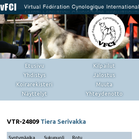
Etusivu
Kilpailut
Yhdistys
Jalostus
Koirarekisteri
Muuta
Näyttelyt
Yhteydenotto
VTR-24809
Tiera Serivakka
Syntymäaika
Sukupuoli
Rotu