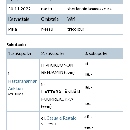
30.11.2022
narttu
shetlanninlammaskoira
Kasvattaja
Omistaja
Väri
Pika
Nessu
tricolour
Sukutaulu
1. sukupolvi
2. sukupolvi
3. sukupolvi
iii. -
ii. PIKIKUONON
BENJAMIN (evm)
i.
iie. -
Hattarahännän
ie.
iei. -
Ankkuri
HATTARAHÄNNÄN
VTR-18955
HUURREKUKKA
iee. -
(evm)
eii. -
ei.
Casuale Regalo
VTR-22900
eie. -