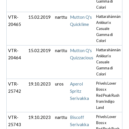
Gamma di
Colori
VTR-
15.02.2019
narttu
Mutton Q's
Hattarahännän
Ankkuri x
20465
Quicklime
Casuale
Gamma di
Colori
VTR-
15.02.2019
narttu
Mutton Q's
Hattarahännän
Ankkuri x
20464
Quizzacious
Casuale
Gamma di
Colori
VTR-
19.10.2023
uros
Aperol
Prìvels Lover
Boss x
25742
Spritz
Red Peak Rush
Serivakka
from Indigo
Land
VTR-
19.10.2023
narttu
Biscoff
Prìvels Lover
Boss x
25743
Serivakka
Red Peak Rush