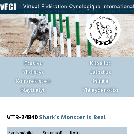
Etusivu
Kilpailut
Yhdistys
Jalostus
Koirarekisteri
Muuta
Näyttelyt
Yhteydenotto
VTR-24840
Shark's Monster Is Real
Syntymäaika
Sukupuoli
Rotu