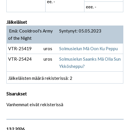
ee. -
eee. -
Jälkeläiset
Emä: Cooldrool's Army
Syntynyt: 05.05.2023
of the Night
VTR-25419
uros
Solmusielun Mä Oon Ku Peppu
VTR-25424
uros
Solmusielun Saanks Mä Olla Sun
Ykkösheppu?
Jälkeläisten määrä rekisterissä: 2
Sisarukset
Vanhemmat eivät rekisterissä
13.2.2026