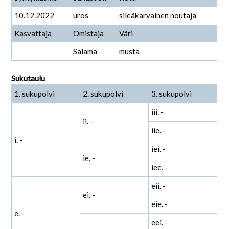
10.12.2022
uros
sileäkarvainen noutaja
Kasvattaja
Omistaja
Väri
Salama
musta
Sukutaulu
1. sukupolvi
2. sukupolvi
3. sukupolvi
iii. -
ii. -
iie. -
i. -
iei. -
ie. -
iee. -
eii. -
ei. -
eie. -
e. -
eei. -