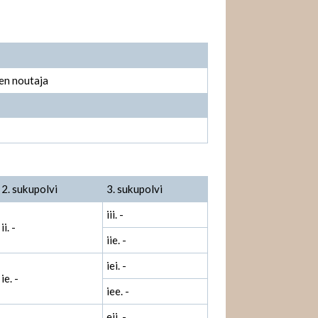
en noutaja
2. sukupolvi
3. sukupolvi
iii. -
ii. -
iie. -
iei. -
ie. -
iee. -
eii. -