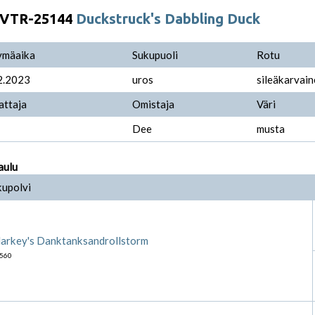
VTR-25144
Duckstruck's Dabbling Duck
ymäaika
Sukupuoli
Rotu
2.2023
uros
sileäkarvain
attaja
Omistaja
Väri
Dee
musta
aulu
kupolvi
arkey's Danktanksandrollstorm
560