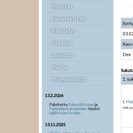
Yhdistys
Koirarekisteri
Synt
Näyttelyt
03.0
Kilpailut
Kasv
Dee
Jalostus
Muuta
Sukut
1. su
Yhteydenotto
13.2.2026
i.
Mal
Päivitetty
ja
Erikoisliittojen
tiedot
VTR-23
Paimenkoirakokeiden
.
lajiliittojen listalle
13.11.2025