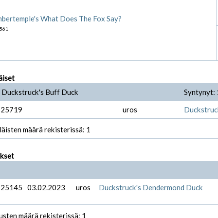
mbertemple's What Does The Fox Say?
561
äiset
 Duckstruck's Buff Duck
Syntynyt:
-25719
uros
Duckstruc
läisten määrä rekisterissä: 1
ukset
-25145
03.02.2023
uros
Duckstruck's Dendermond Duck
usten määrä rekisterissä: 1