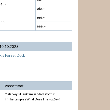
ei. -
eie. -
eei. -
ee. -
eee. -
 10.10.2023
k's Forest Duck
Vanhemmat
Malarkey's Danktanksandrollstorm x
Timbertemple's What Does The Fox Say?