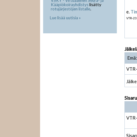
VSKY - Virtuaalinen Seura- ja
lisätty
Kääpiökoirayhdistys
.
rotujärjestöjen listalle
e.
Ti
Lue lisää uutisia »
VTR-23
Jälkel
Emä:
VTR
Jälke
Sisar
VTR
Sisar