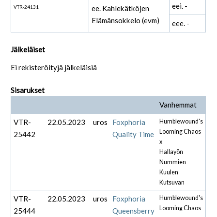
eei. -
VTR-24131
ee. Kahlekätköjen
Elämänsokkelo (evm)
eee. -
Jälkeläiset
Ei rekisteröityjä jälkeläisiä
Sisarukset
Vanhemmat
VTR-
22.05.2023
uros
Foxphoria
Humblewound's
Looming Chaos
25442
Quality Time
x
Hallayön
Nummien
Kuulen
Kutsuvan
VTR-
22.05.2023
uros
Foxphoria
Humblewound's
Looming Chaos
25444
Queensberry