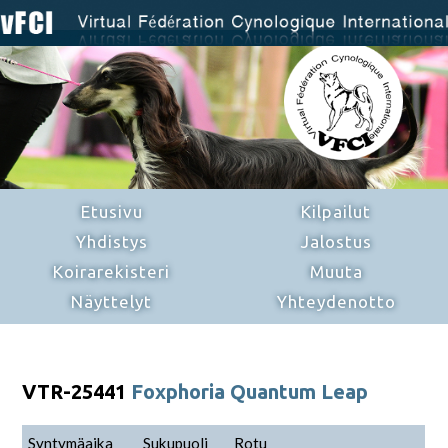
Etusivu
Kilpailut
Yhdistys
Jalostus
Koirarekisteri
Muuta
Näyttelyt
Yhteydenotto
VTR-25441
Foxphoria Quantum Leap
Syntymäaika
Sukupuoli
Rotu