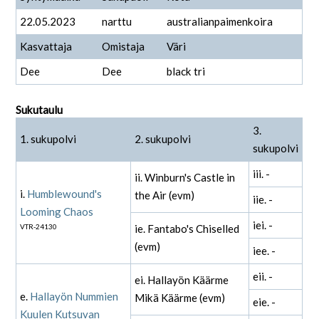
22.05.2023
narttu
australianpaimenkoira
Kasvattaja
Omistaja
Väri
Dee
Dee
black tri
Sukutaulu
3.
1. sukupolvi
2. sukupolvi
sukupolvi
iii. -
ii. Winburn's Castle in
i.
Humblewound's
the Air (evm)
iie. -
Looming Chaos
iei. -
VTR-24130
ie. Fantabo's Chiselled
(evm)
iee. -
eii. -
ei. Hallayön Käärme
e.
Hallayön Nummien
Mikä Käärme (evm)
eie. -
Kuulen Kutsuvan