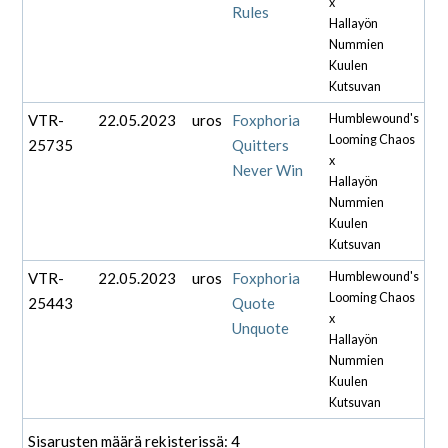
x
Rules
Hallayön
Nummien
Kuulen
Kutsuvan
VTR-
22.05.2023
uros
Foxphoria
Humblewound's
Looming Chaos
25735
Quitters
x
Never Win
Hallayön
Nummien
Kuulen
Kutsuvan
VTR-
22.05.2023
uros
Foxphoria
Humblewound's
Looming Chaos
25443
Quote
x
Unquote
Hallayön
Nummien
Kuulen
Kutsuvan
Sisarusten määrä rekisterissä: 4