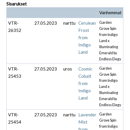
Sisarukset
Vanhemmat
VTR-
27.05.2023
narttu
Cerulean
Garden
Grove Spin
26352
Frost
from Indigo
from
Land x
Indigo
Illuminating
Land
Emerald by
Endless Elegy
VTR-
27.05.2023
uros
Cosmic
Garden
Grove Spin
25453
Cobalt
from Indigo
from
Land x
Indigo
Illuminating
Land
Emerald by
Endless Elegy
VTR-
27.05.2023
narttu
Lavender
Garden
Grove Spin
25454
Mist
from Indigo
from