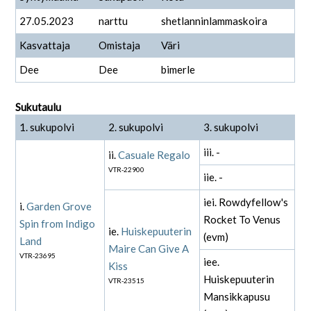
27.05.2023
narttu
shetlanninlammaskoira
Kasvattaja
Omistaja
Väri
Dee
Dee
bimerle
Sukutaulu
1. sukupolvi
2. sukupolvi
3. sukupolvi
iii. -
ii.
Casuale Regalo
VTR-22900
iie. -
iei. Rowdyfellow's
i.
Garden Grove
Rocket To Venus
Spin from Indigo
ie.
Huiskepuuterin
(evm)
Land
Maire Can Give A
VTR-23695
iee.
Kiss
Huiskepuuterin
VTR-23515
Mansikkapusu