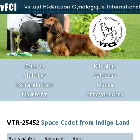
Etusivu
Kilpailut
Yhdistys
Jalostus
Koirarekisteri
Muuta
Näyttelyt
Yhteydenotto
VTR-25452
Space Cadet from Indigo Land
Syntymäaika
Sukupuoli
Rotu