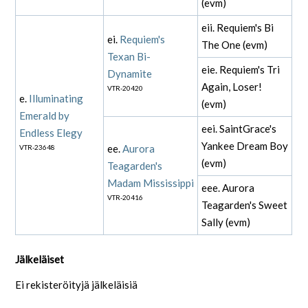
(evm)
eii. Requiem's Bi
ei.
Requiem's
The One (evm)
Texan Bi-
eie. Requiem's Tri
Dynamite
Again, Loser!
VTR-20420
e.
Illuminating
(evm)
Emerald by
eei. SaintGrace's
Endless Elegy
Yankee Dream Boy
ee.
Aurora
VTR-23648
(evm)
Teagarden's
Madam Mississippi
eee. Aurora
VTR-20416
Teagarden's Sweet
Sally (evm)
Jälkeläiset
Ei rekisteröityjä jälkeläisiä