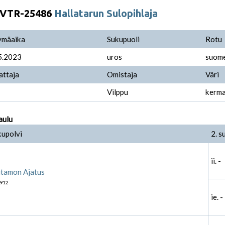
VTR-25486
Hallatarun Sulopihlaja
ymäaika
Sukupuoli
Rotu
5.2023
uros
suome
attaja
Omistaja
Väri
Vilppu
kerm
aulu
kupolvi
2. s
ii. -
tamon Ajatus
912
ie. -