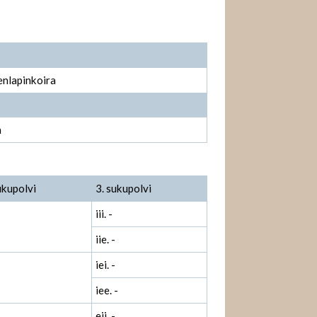
nlapinkoira
a
ukupolvi
3. sukupolvi
iii. -
iie. -
iei. -
iee. -
eii. -