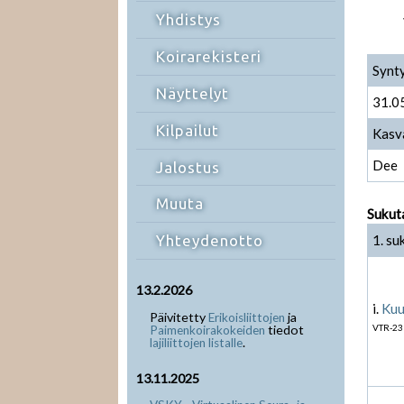
Yhdistys
Koirarekisteri
Synt
Näyttelyt
31.0
Kilpailut
Kasv
Dee
Jalostus
Muuta
Sukut
1. su
Yhteydenotto
13.2.2026
i.
Kuu
Päivitetty
ja
Erikoisliittojen
tiedot
VTR-23
Paimenkoirakokeiden
.
lajiliittojen listalle
13.11.2025