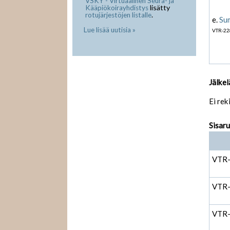
VSKY - Virtuaalinen Seura- ja
lisätty
Kääpiökoirayhdistys
.
rotujärjestöjen listalle
e.
Sum
Lue lisää uutisia »
VTR-22
Jälkel
Ei rek
Sisar
VTR
VTR
VTR