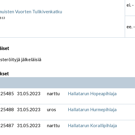
ei. -
uisten Vuorten Tulikivenkatku
813
ee. -
äiset
isteröityjä jälkeläisiä
ukset
-25485
31.05.2023
narttu
Hallatarun Hopeapihlaja
-25488
31.05.2023
uros
Hallatarun Hurmepihlaja
-25487
31.05.2023
narttu
Hallatarun Korallipihlaja