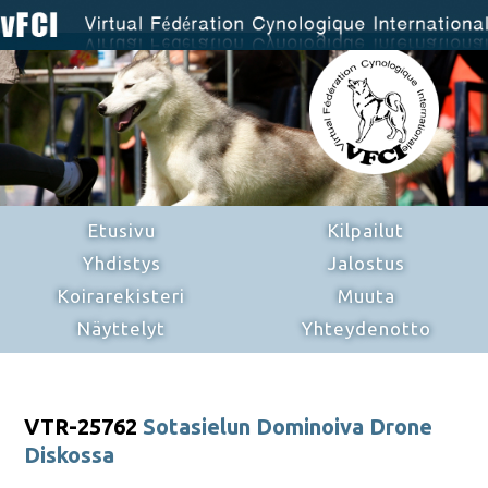
Etusivu
Kilpailut
Yhdistys
Jalostus
Koirarekisteri
Muuta
Näyttelyt
Yhteydenotto
VTR-25762
Sotasielun Dominoiva Drone
Diskossa