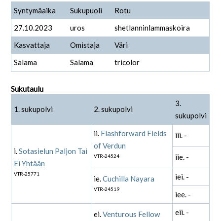
Syntymäaika
Sukupuoli
Rotu
27.10.2023
uros
shetlanninlammaskoira
Kasvattaja
Omistaja
Väri
Salama
Salama
tricolor
Sukutaulu
3.
1. sukupolvi
2. sukupolvi
sukupolvi
ii.
Flashforward Fields
iii. -
of Verdun
i.
Sotasielun Paljon Tai
iie. -
VTR-24524
Ei Yhtään
VTR-25771
iei. -
ie.
Cuchilla Nayara
VTR-24519
iee. -
eii. -
ei.
Venturous Fellow