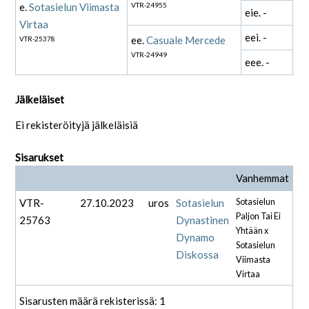
e.
Sotasielun Viimasta
VTR-24955
eie. -
Virtaa
eei. -
ee.
Casuale Mercede
VTR-25378
VTR-24949
eee. -
Jälkeläiset
Ei rekisteröityjä jälkeläisiä
Sisarukset
Vanhemmat
VTR-
27.10.2023
uros
Sotasielun
Sotasielun
Paljon Tai Ei
25763
Dynastinen
Yhtään x
Dynamo
Sotasielun
Diskossa
Viimasta
Virtaa
Sisarusten määrä rekisterissä: 1