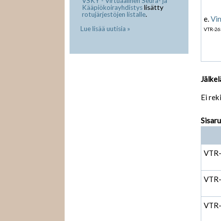
VSKY - Virtuaalinen Seura- ja
lisätty
Kääpiökoirayhdistys
.
rotujärjestöjen listalle
e.
Vi
Lue lisää uutisia »
VTR-26
Jälkel
Ei rek
Sisar
VTR
VTR
VTR