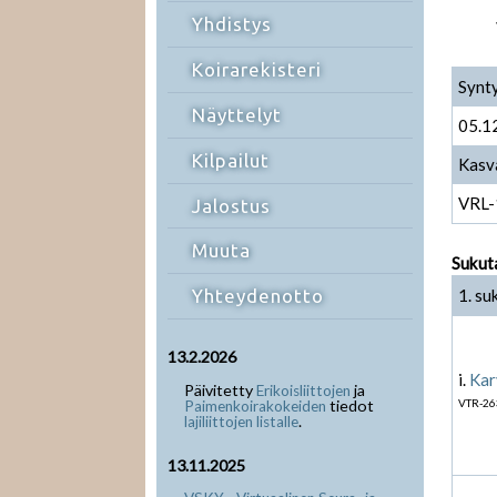
Yhdistys
Koirarekisteri
Synt
Näyttelyt
05.1
Kilpailut
Kasv
VRL-
Jalostus
Muuta
Sukut
1. su
Yhteydenotto
13.2.2026
i.
Kar
Päivitetty
ja
Erikoisliittojen
tiedot
VTR-26
Paimenkoirakokeiden
.
lajiliittojen listalle
13.11.2025