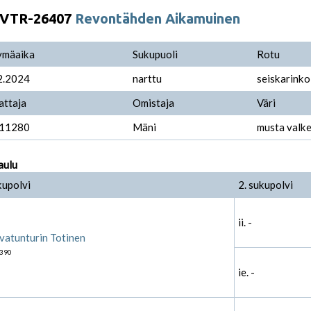
VTR-26407
Revontähden Aikamuinen
ymäaika
Sukupuoli
Rotu
2.2024
narttu
seiskarinko
attaja
Omistaja
Väri
11280
Mäni
musta valke
aulu
kupolvi
2. sukupolvi
ii. -
vatunturin Totinen
390
ie. -