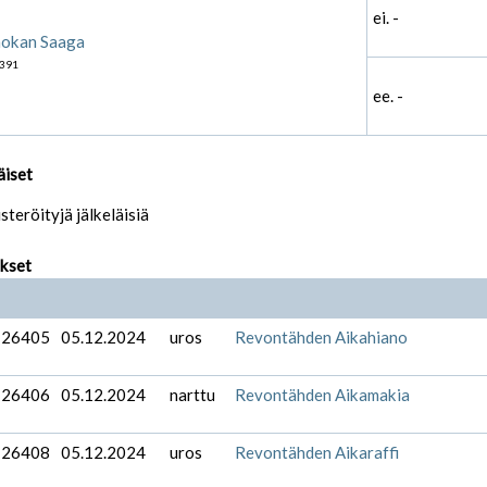
ei. -
nokan Saaga
391
ee. -
äiset
isteröityjä jälkeläisiä
ukset
-26405
05.12.2024
uros
Revontähden Aikahiano
-26406
05.12.2024
narttu
Revontähden Aikamakia
-26408
05.12.2024
uros
Revontähden Aikaraffi