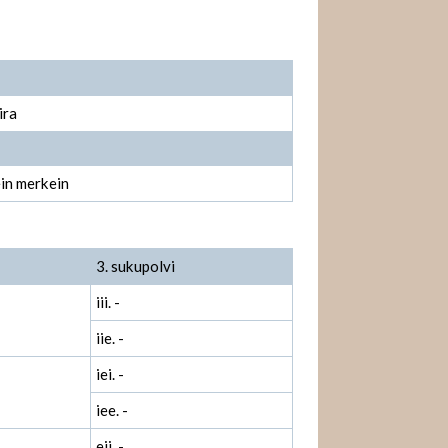
ira
in merkein
3. sukupolvi
iii. -
iie. -
iei. -
iee. -
eii. -