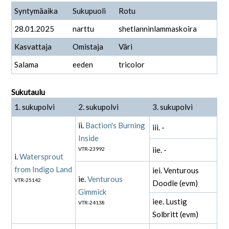
Syntymäaika
Sukupuoli
Rotu
28.01.2025
narttu
shetlanninlammaskoira
Kasvattaja
Omistaja
Väri
Salama
eeden
tricolor
Sukutaulu
1. sukupolvi
2. sukupolvi
3. sukupolvi
ii.
Baction's Burning
iii. -
Inside
iie. -
VTR-23992
i.
Watersprout
from Indigo Land
iei. Venturous
ie.
Venturous
VTR-25142
Doodle (evm)
Gimmick
iee. Lustig
VTR-24138
Solbritt (evm)