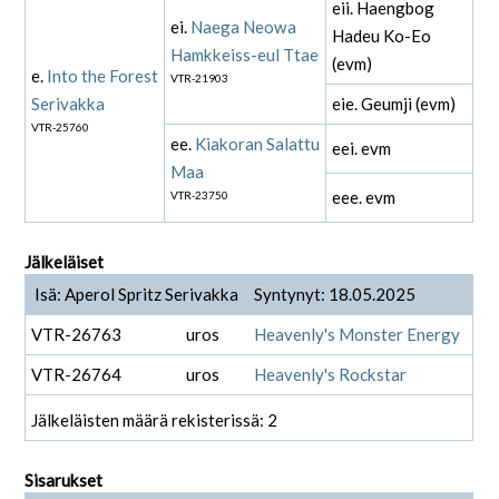
eii. Haengbog
ei.
Naega Neowa
Hadeu Ko-Eo
Hamkkeiss-eul Ttae
(evm)
e.
Into the Forest
VTR-21903
Serivakka
eie. Geumji (evm)
VTR-25760
ee.
Kiakoran Salattu
eei. evm
Maa
eee. evm
VTR-23750
Jälkeläiset
Isä: Aperol Spritz Serivakka
Syntynyt: 18.05.2025
VTR-26763
uros
Heavenly's Monster Energy
VTR-26764
uros
Heavenly's Rockstar
Jälkeläisten määrä rekisterissä: 2
Sisarukset