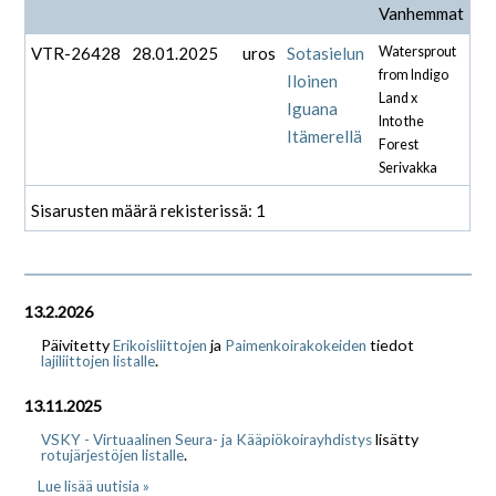
Vanhemmat
VTR-26428
28.01.2025
uros
Sotasielun
Watersprout
from Indigo
Iloinen
Land x
Iguana
Into the
Itämerellä
Forest
Serivakka
Sisarusten määrä rekisterissä: 1
13.2.2026
Päivitetty
ja
tiedot
Erikoisliittojen
Paimenkoirakokeiden
.
lajiliittojen listalle
13.11.2025
lisätty
VSKY - Virtuaalinen Seura- ja Kääpiökoirayhdistys
.
rotujärjestöjen listalle
Lue lisää uutisia »