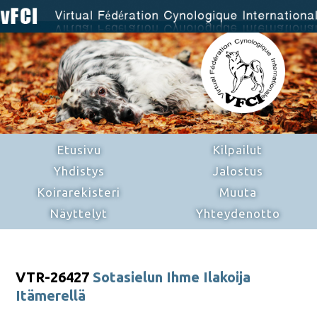
Etusivu
Kilpailut
Yhdistys
Jalostus
Koirarekisteri
Muuta
Näyttelyt
Yhteydenotto
VTR-26427
Sotasielun Ihme Ilakoija
Itämerellä