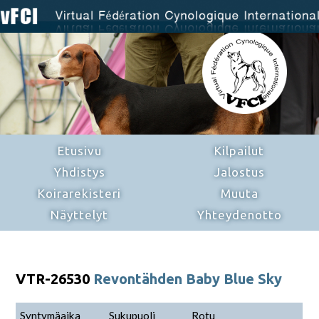
Etusivu
Kilpailut
Yhdistys
Jalostus
Koirarekisteri
Muuta
Näyttelyt
Yhteydenotto
VTR-26530
Revontähden Baby Blue Sky
Syntymäaika
Sukupuoli
Rotu