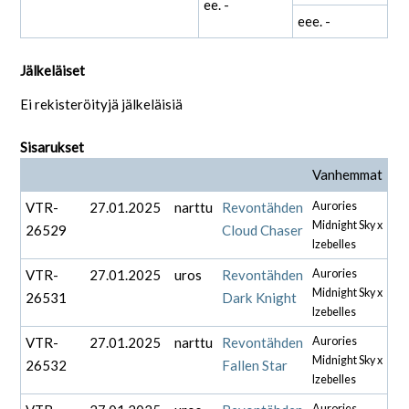
ee. -
eee. -
Jälkeläiset
Ei rekisteröityjä jälkeläisiä
Sisarukset
Vanhemmat
VTR-
27.01.2025
narttu
Revontähden
Aurories
Midnight Sky x
26529
Cloud Chaser
Izebelles
VTR-
27.01.2025
uros
Revontähden
Aurories
Midnight Sky x
26531
Dark Knight
Izebelles
VTR-
27.01.2025
narttu
Revontähden
Aurories
Midnight Sky x
26532
Fallen Star
Izebelles
Aurories