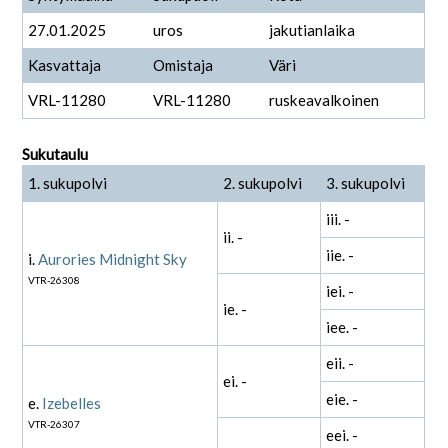
27.01.2025
uros
jakutianlaika
Kasvattaja
Omistaja
Väri
VRL-11280
VRL-11280
ruskeavalkoinen
Sukutaulu
1. sukupolvi
2. sukupolvi
3. sukupolvi
iii. -
ii. -
iie. -
i.
Aurories Midnight Sky
VTR-26308
iei. -
ie. -
iee. -
eii. -
ei. -
eie. -
e.
Izebelles
VTR-26307
eei. -