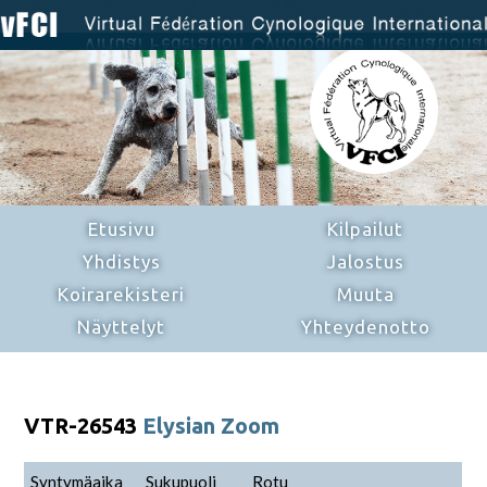
Etusivu
Kilpailut
Yhdistys
Jalostus
Koirarekisteri
Muuta
Näyttelyt
Yhteydenotto
VTR-26543
Elysian Zoom
Syntymäaika
Sukupuoli
Rotu