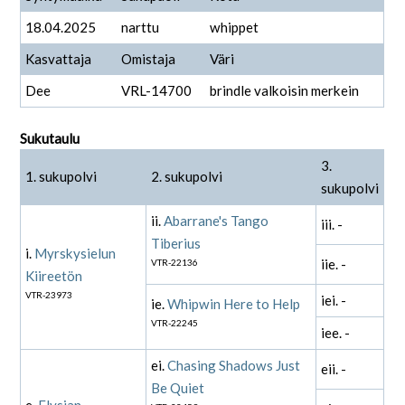
18.04.2025
narttu
whippet
Kasvattaja
Omistaja
Väri
Dee
VRL-14700
brindle valkoisin merkein
Sukutaulu
3.
1. sukupolvi
2. sukupolvi
sukupolvi
ii.
Abarrane's Tango
iii. -
Tiberius
i.
Myrskysielun
iie. -
VTR-22136
Kiireetön
VTR-23973
iei. -
ie.
Whipwin Here to Help
VTR-22245
iee. -
ei.
Chasing Shadows Just
eii. -
Be Quiet
e.
Elysian