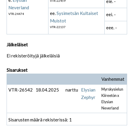
eie. -
VTR-22459
Neverland
ee.
Sysimetsän Kultaiset
eei. -
VTR-24474
Muistot
eee. -
VTR-22137
Jälkeläiset
Ei rekisteröityjä jälkeläisiä
Sisarukset
Vanhemmat
VTR-26542
18.04.2025
narttu
Elysian
Myrskysielun
Kiireetön x
Zephyr
Elysian
Neverland
Sisarusten määrä rekisterissä: 1