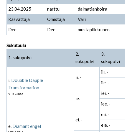
23.04.2025
narttu
dalmatiankoira
Kasvattaja
Omistaja
Väri
Dee
Dee
mustapilkkuinen
Sukutaulu
2.
3.
1. sukupolvi
sukupolvi
sukupolvi
iii. -
ii. -
i.
Doubble Dapple
iie. -
Transformation
iei. -
VTR-23866
ie. -
iee. -
eii. -
ei. -
eie. -
e.
Diamant engel