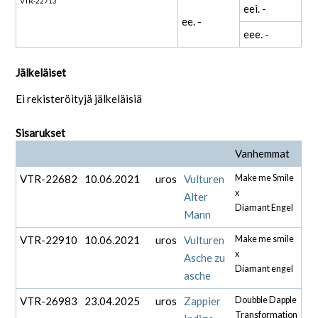
VTR-22713
eei. -
ee. -
eee. -
Jälkeläiset
Ei rekisteröityjä jälkeläisiä
Sisarukset
Vanhemmat
VTR-22682
10.06.2021
uros
Vulturen
Make me Smile
x
Alter
Diamant Engel
Mann
VTR-22910
10.06.2021
uros
Vulturen
Make me smile
x
Asche zu
Diamant engel
asche
VTR-26983
23.04.2025
uros
Zappier
Doubble Dapple
Transformation