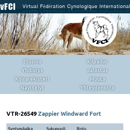
Etusivu
Kilpailut
Yhdistys
Jalostus
Koirarekisteri
Muuta
Näyttelyt
Yhteydenotto
VTR-26549
Zappier Windward Fort
Syntymäaika
Sukupuoli
Rotu