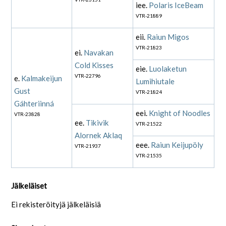
iee.
Polaris IceBeam
VTR-21889
eii.
Raiun Migos
VTR-21823
ei.
Navakan
Cold Kisses
eie.
Luolaketun
VTR-22796
e.
Kalmakeijun
Lumihiutale
Gust
VTR-21824
Gáhteriinná
eei.
Knight of Noodles
VTR-23828
ee.
Tikivik
VTR-21522
Alornek Aklaq
eee.
Raiun Keijupöly
VTR-21937
VTR-21535
Jälkeläiset
Ei rekisteröityjä jälkeläisiä