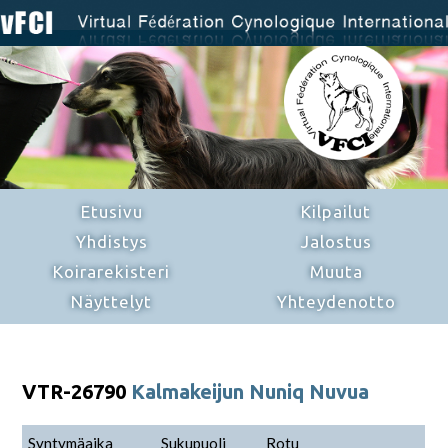
Etusivu
Kilpailut
Yhdistys
Jalostus
Koirarekisteri
Muuta
Näyttelyt
Yhteydenotto
VTR-26790
Kalmakeijun Nuniq Nuvua
Syntymäaika
Sukupuoli
Rotu