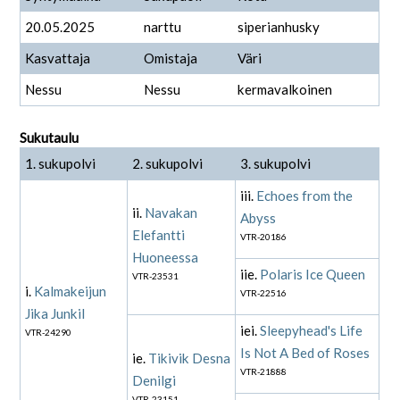
20.05.2025
narttu
siperianhusky
Kasvattaja
Omistaja
Väri
Nessu
Nessu
kermavalkoinen
Sukutaulu
1. sukupolvi
2. sukupolvi
3. sukupolvi
iii.
Echoes from the
ii.
Navakan
Abyss
Elefantti
VTR-20186
Huoneessa
iie.
Polaris Ice Queen
VTR-23531
i.
Kalmakeijun
VTR-22516
Jika Junkil
iei.
Sleepyhead's Life
VTR-24290
Is Not A Bed of Roses
ie.
Tikivik Desna
VTR-21888
Denilgi
VTR-23151