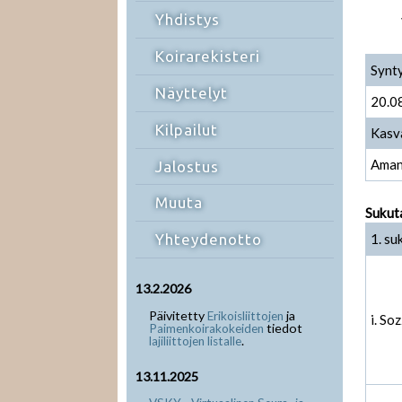
Yhdistys
Koirarekisteri
Synt
Näyttelyt
20.0
Kilpailut
Kasv
Aman
Jalostus
Muuta
Sukut
1. su
Yhteydenotto
13.2.2026
Päivitetty
ja
Erikoisliittojen
i. So
tiedot
Paimenkoirakokeiden
.
lajiliittojen listalle
13.11.2025