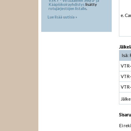
VSKY - Virtuaalinen Seura- ja
lisätty
Kääpiökoirayhdistys
.
rotujärjestöjen listalle
e. Ca
Lue lisää uutisia »
Jälkel
Isä: 
VTR
VTR
VTR
Jälke
Sisar
Ei rek