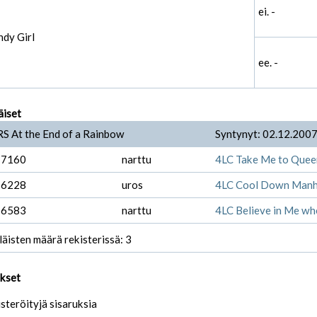
ei. -
ndy Girl
ee. -
äiset
RS At the End of a Rainbow
Syntynyt: 02.12.200
-7160
narttu
4LC Take Me to Quee
-6228
uros
4LC Cool Down Manh
-6583
narttu
4LC Believe in Me wh
läisten määrä rekisterissä: 3
ukset
isteröityjä sisaruksia