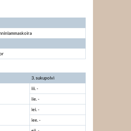
nninlammaskoira
or
3. sukupolvi
iii. -
iie. -
iei. -
iee. -
eii. -