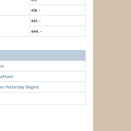
eie. -
eei. -
eee. -
7
ns
attann
en Yesterday Begins