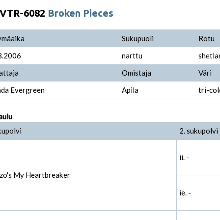
VTR-6082
Broken Pieces
ymäaika
Sukupuoli
Rotu
8.2006
narttu
shetla
attaja
Omistaja
Väri
da Evergreen
Apila
tri-col
aulu
kupolvi
2. sukupolvi
ii. -
zzo's My Heartbreaker
ie. -