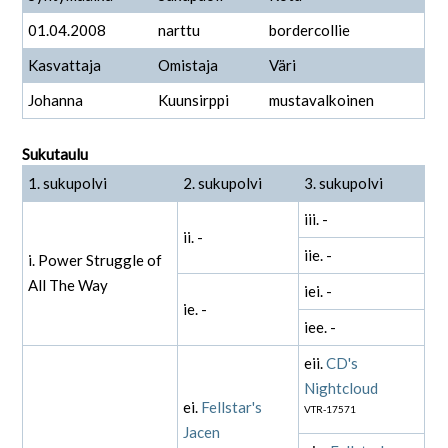
01.04.2008
narttu
bordercollie
Kasvattaja
Omistaja
Väri
Johanna
Kuunsirppi
mustavalkoinen
Sukutaulu
1. sukupolvi
2. sukupolvi
3. sukupolvi
iii. -
ii. -
iie. -
i. Power Struggle of
All The Way
iei. -
ie. -
iee. -
eii.
CD's
Nightcloud
ei.
Fellstar's
VTR-17571
Jacen