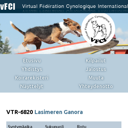
Etusivu
Kilpailut
Yhdistys
Jalostus
Koirarekisteri
Muuta
Näyttelyt
Yhteydenotto
VTR-6820
Lasimeren Ganora
Syntymäaika
Sukupuoli
Rotu