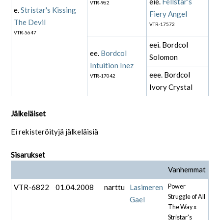
eie.
Fellstar's
VTR-962
e.
Stristar's Kissing
Fiery Angel
The Devil
VTR-17572
VTR-5647
eei. Bordcol
ee.
Bordcol
Solomon
Intuition Inez
eee. Bordcol
VTR-17042
Ivory Crystal
Jälkeläiset
Ei rekisteröityjä jälkeläisiä
Sisarukset
Vanhemmat
VTR-6822
01.04.2008
narttu
Lasimeren
Power
Struggle of All
Gael
The Way x
Stristar's