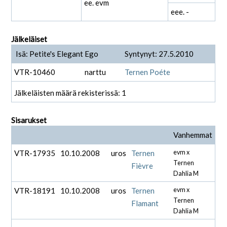
ee. evm
eee. -
Jälkeläiset
Isä: Petite's Elegant Ego
Syntynyt: 27.5.2010
VTR-10460
narttu
Ternen Poéte
Jälkeläisten määrä rekisterissä: 1
Sisarukset
Vanhemmat
VTR-17935
10.10.2008
uros
Ternen
evm x
Ternen
Fièvre
Dahlia M
VTR-18191
10.10.2008
uros
Ternen
evm x
Ternen
Flamant
Dahlia M