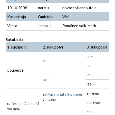
10.10.2008
narttu
novascotiannoutaja
Kasvattaja
Omistaja
Väri
Veera
Jenna H.
Punainen valk. merk.
Sukutaulu
1. sukupolvi
2. sukupolvi
3. sukupolvi
iii. -
ii. -
iie. -
i. Superbe
iei. -
ie. -
iee. -
eii. evm
ei.
Passionate Swimmer
VTR-17865
eie. evm
e.
Ternen Dahlia M
VTR-18187
eei. -