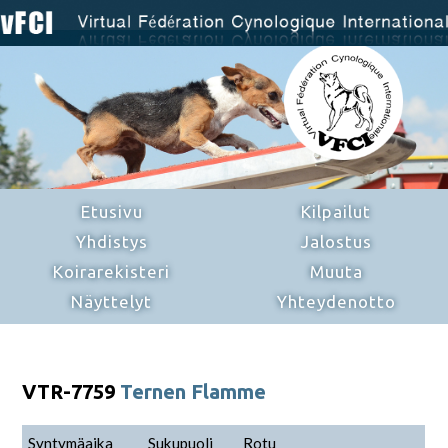
Etusivu
Kilpailut
Yhdistys
Jalostus
Koirarekisteri
Muuta
Näyttelyt
Yhteydenotto
VTR-7759
Ternen Flamme
Syntymäaika
Sukupuoli
Rotu