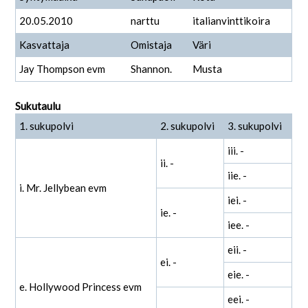
20.05.2010
narttu
italianvinttikoira
Kasvattaja
Omistaja
Väri
Jay Thompson evm
Shannon.
Musta
Sukutaulu
1. sukupolvi
2. sukupolvi
3. sukupolvi
iii. -
ii. -
iie. -
i. Mr. Jellybean evm
iei. -
ie. -
iee. -
eii. -
ei. -
eie. -
e. Hollywood Princess evm
eei. -