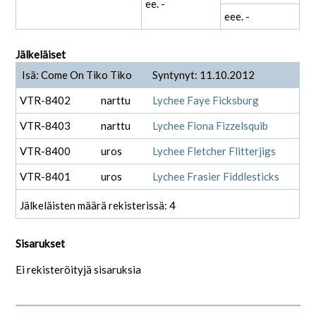
ee. -
eee. -
Jälkeläiset
Isä: Come On Tiko Tiko
Syntynyt: 11.10.2012
VTR-8402
narttu
Lychee Faye Ficksburg
VTR-8403
narttu
Lychee Fiona Fizzelsquib
VTR-8400
uros
Lychee Fletcher Flitterjigs
VTR-8401
uros
Lychee Frasier Fiddlesticks
Jälkeläisten määrä rekisterissä: 4
Sisarukset
Ei rekisteröityjä sisaruksia