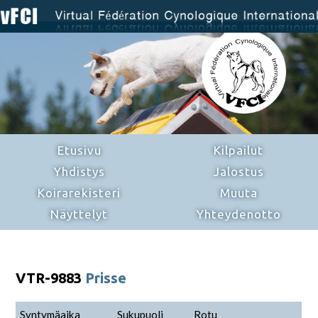
Etusivu
Kilpailut
Yhdistys
Jalostus
Koirarekisteri
Muuta
Näyttelyt
Yhteydenotto
VTR-9883
Prisse
Syntymäaika
Sukupuoli
Rotu