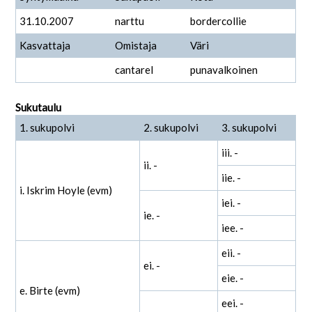
31.10.2007
narttu
bordercollie
Kasvattaja
Omistaja
Väri
cantarel
punavalkoinen
Sukutaulu
1. sukupolvi
2. sukupolvi
3. sukupolvi
iii. -
ii. -
iie. -
i. Iskrim Hoyle (evm)
iei. -
ie. -
iee. -
eii. -
ei. -
eie. -
e. Birte (evm)
eei. -