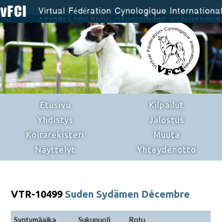
Etusivu
Kilpailut
Yhdistys
Jalostus
Koirarekisteri
Muuta
Näyttelyt
Yhteydenotto
VTR-10499
Suden Sydämen Décembre
Syntymäaika
Sukupuoli
Rotu