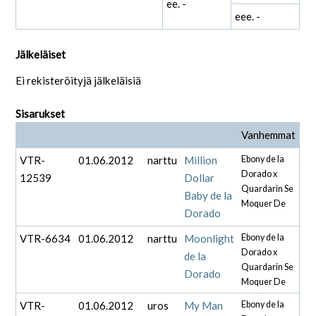
ee. -
eee. -
Jälkeläiset
Ei rekisteröityjä jälkeläisiä
Sisarukset
Vanhemmat
VTR-
01.06.2012
narttu
Million
Ebony de la
Dorado x
12539
Dollar
Quardarin Se
Baby de la
Moquer De
Dorado
VTR-6634
01.06.2012
narttu
Moonlight
Ebony de la
Dorado x
de la
Quardarin Se
Dorado
Moquer De
VTR-
01.06.2012
uros
My Man
Ebony de la