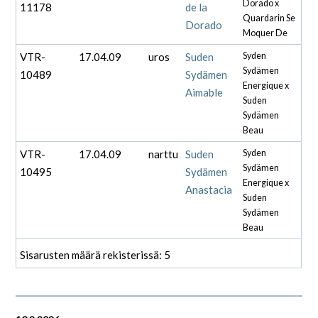
Dorado x
11178
de la
Quardarin Se
Dorado
Moquer De
VTR-
17.04.09
uros
Suden
Syden
Sydämen
10489
Sydämen
Energique x
Aimable
Suden
Sydämen
Beau
VTR-
17.04.09
narttu
Suden
Syden
Sydämen
10495
Sydämen
Energique x
Anastacia
Suden
Sydämen
Beau
Sisarusten määrä rekisterissä: 5