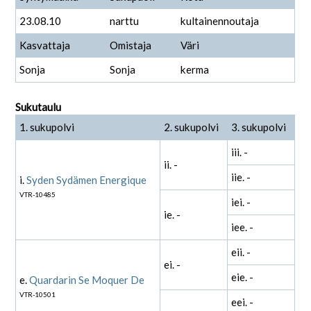
23.08.10
narttu
kultainennoutaja
Kasvattaja
Omistaja
Väri
Sonja
Sonja
kerma
Sukutaulu
1. sukupolvi
2. sukupolvi
3. sukupolvi
iii. -
ii. -
iie. -
i.
Syden Sydämen Energique
VTR-10485
iei. -
ie. -
iee. -
eii. -
ei. -
eie. -
e.
Quardarin Se Moquer De
VTR-10501
eei. -