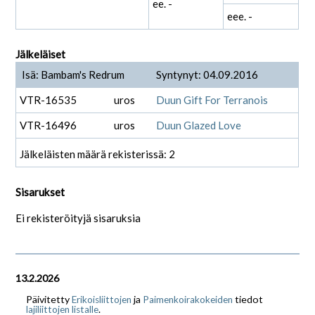
ee. -
eee. -
Jälkeläiset
Isä: Bambam's Redrum
Syntynyt: 04.09.2016
VTR-16535
uros
Duun Gift For Terranois
VTR-16496
uros
Duun Glazed Love
Jälkeläisten määrä rekisterissä: 2
Sisarukset
Ei rekisteröityjä sisaruksia
13.2.2026
Päivitetty
ja
tiedot
Erikoisliittojen
Paimenkoirakokeiden
.
lajiliittojen listalle