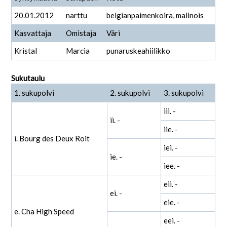
20.01.2012
narttu
belgianpaimenkoira, malinois
Kasvattaja
Omistaja
Väri
Kristal
Marcia
punaruskeahiilikko
Sukutaulu
1. sukupolvi
2. sukupolvi
3. sukupolvi
iii. -
ii. -
iie. -
i. Bourg des Deux Roit
iei. -
ie. -
iee. -
eii. -
ei. -
eie. -
e. Cha High Speed
eei. -