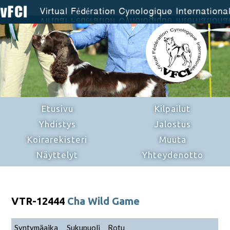
Etusivu
Kilpailut
Yhdistys
Jalostus
Koirarekisteri
Muuta
Näyttelyt
Yhteydenotto
VTR-12444
Cha Wild Game
Syntymäaika
Sukupuoli
Rotu