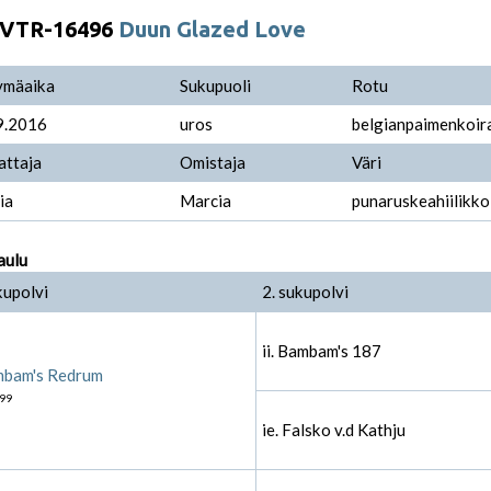
VTR-16496
Duun Glazed Love
ymäaika
Sukupuoli
Rotu
9.2016
uros
belgianpaimenkoira
attaja
Omistaja
Väri
ia
Marcia
punaruskeahiilikko
aulu
kupolvi
2. sukupolvi
ii. Bambam's 187
bam's Redrum
99
ie. Falsko v.d Kathju