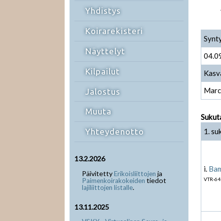
Yhdistys
Koirarekisteri
Synt
Näyttelyt
04.0
Kilpailut
Kasv
Marc
Jalostus
Muuta
Sukut
1. su
Yhteydenotto
13.2.2026
i.
Bam
Päivitetty
ja
Erikoisliittojen
tiedot
VTR-64
Paimenkoirakokeiden
.
lajiliittojen listalle
13.11.2025