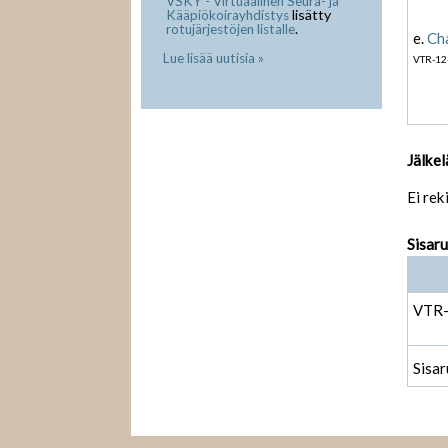
VSKY - Virtuaalinen Seura- ja
lisätty
Kääpiökoirayhdistys
.
rotujärjestöjen listalle
e.
Ch
Lue lisää uutisia »
VTR-12
Jälkel
Ei rek
Sisar
VTR
Sisar