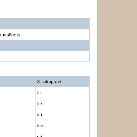
, malinois
3. sukupolvi
iii. -
iie. -
iei. -
iee. -
eii. -