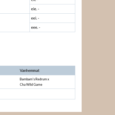
eie. -
eei. -
eee. -
Vanhemmat
Bambam's Redrum x
Cha Wild Game