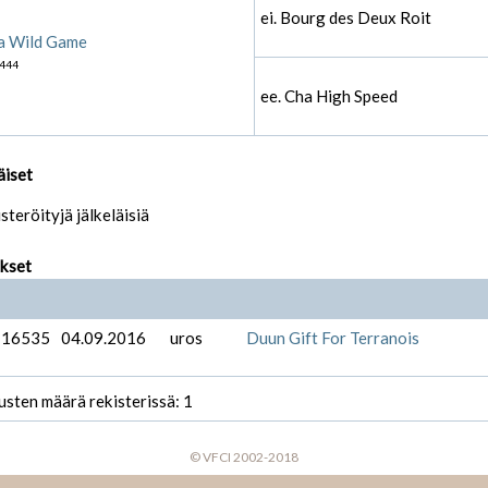
ei. Bourg des Deux Roit
a Wild Game
444
ee. Cha High Speed
äiset
isteröityjä jälkeläisiä
ukset
-16535
04.09.2016
uros
Duun Gift For Terranois
usten määrä rekisterissä: 1
© VFCI 2002-2018