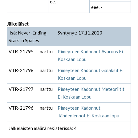
ee. -
eee. -
Jälkeläiset
Isä: Never-Ending
Syntynyt: 17.11.2020
Stars in Spaces
VTR-21795
narttu
Pimeyteen Kadonnut Avaruus Ei
Koskaan Lopu
VTR-21798
narttu
Pimeyteen Kadonnut Galaksit Ei
Koskaan Lopu
VTR-21797
narttu
Pimeyteen Kadonnut Meteoriitit
Ei Koskaan Lopu
VTR-21796
narttu
Pimeyteen Kadonnut
Tähdenlennot Ei Koskaan lopu
Jälkeläisten määrä rekisterissä: 4