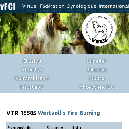
Etusivu
Kilpailut
Yhdistys
Jalostus
Koirarekisteri
Muuta
Näyttelyt
Yhteydenotto
VTR-15585
Wertvoll's Fire Burning
Syntymäaika
Sukupuoli
Rotu