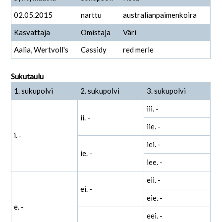
02.05.2015
narttu
australianpaimenkoira
Kasvattaja
Omistaja
Väri
Aalia, Wertvoll's
Cassidy
red merle
Sukutaulu
1. sukupolvi
2. sukupolvi
3. sukupolvi
iii. -
ii. -
iie. -
i. -
iei. -
ie. -
iee. -
eii. -
ei. -
eie. -
e. -
eei. -