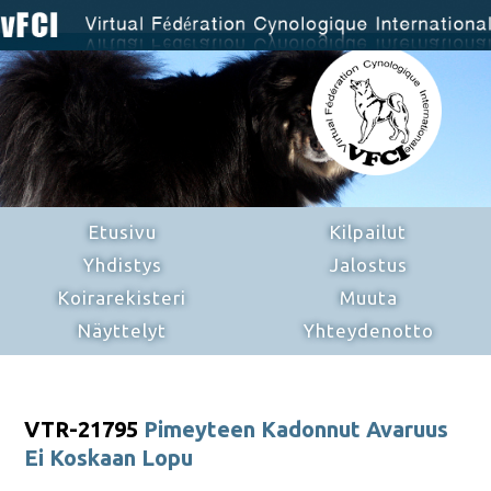
Etusivu
Kilpailut
Yhdistys
Jalostus
Koirarekisteri
Muuta
Näyttelyt
Yhteydenotto
VTR-21795
Pimeyteen Kadonnut Avaruus
Ei Koskaan Lopu