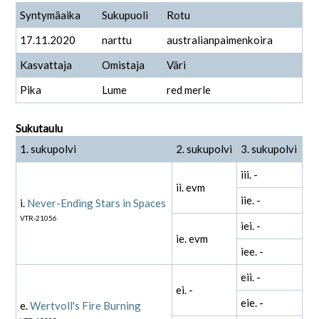
Syntymäaika
Sukupuoli
Rotu
17.11.2020
narttu
australianpaimenkoira
Kasvattaja
Omistaja
Väri
Pika
Lume
red merle
Sukutaulu
1. sukupolvi
2. sukupolvi
3. sukupolvi
iii. -
ii. evm
iie. -
i.
Never-Ending Stars in Spaces
VTR-21056
iei. -
ie. evm
iee. -
eii. -
ei. -
eie. -
e.
Wertvoll's Fire Burning