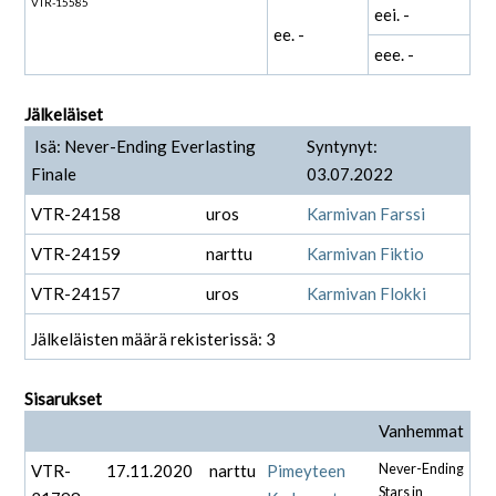
VTR-15585
eei. -
ee. -
eee. -
Jälkeläiset
Isä: Never-Ending Everlasting
Syntynyt:
Finale
03.07.2022
VTR-24158
uros
Karmivan Farssi
VTR-24159
narttu
Karmivan Fiktio
VTR-24157
uros
Karmivan Flokki
Jälkeläisten määrä rekisterissä: 3
Sisarukset
Vanhemmat
VTR-
17.11.2020
narttu
Pimeyteen
Never-Ending
Stars in