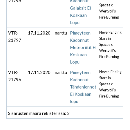
21798
Kadonnut
Spaces x
Galaksit Ei
Wertvoll's
Koskaan
Fire Burning
Lopu
VTR-
17.11.2020
narttu
Pimeyteen
Never-Ending
Stars in
21797
Kadonnut
Spaces x
Meteoriitit Ei
Wertvoll's
Koskaan
Fire Burning
Lopu
VTR-
17.11.2020
narttu
Pimeyteen
Never-Ending
Stars in
21796
Kadonnut
Spaces x
Tähdenlennot
Wertvoll's
Ei Koskaan
Fire Burning
lopu
Sisarusten määrä rekisterissä: 3