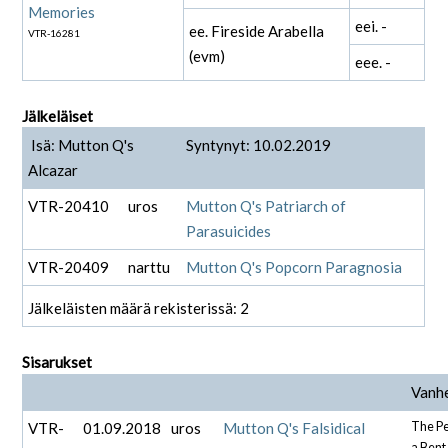
Memories
eei. -
ee. Fireside Arabella
VTR-16281
(evm)
eee. -
Jälkeläiset
Isä: Mutton Q's
Syntynyt: 10.02.2019
Alcazar
VTR-20410
uros
Mutton Q's Patriarch of
Parasuicides
VTR-20409
narttu
Mutton Q's Popcorn Paragnosia
Jälkeläisten määrä rekisterissä: 2
Sisarukset
Vanh
VTR-
01.09.2018
uros
Mutton Q's Falsidical
The P
a Bent