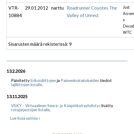
VTR-
29.01.2012
narttu
Roadrunner Coyotes The
Just
Acrom
10884
Valley of Unrest
x
Decod
WTC
Sisarusten määrä rekisterissä: 9
13.2.2026
Päivitetty
ja
tiedot
Erikoisliittojen
Paimenkoirakokeiden
.
lajiliittojen listalle
13.11.2025
lisätty
VSKY - Virtuaalinen Seura- ja Kääpiökoirayhdistys
.
rotujärjestöjen listalle
Lue lisää uutisia »