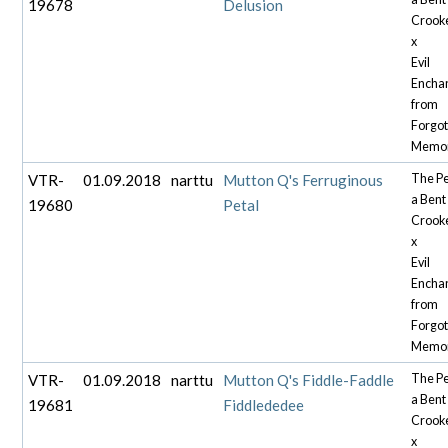
19678
Delusion
Crook
x
Evil
Encha
from
Forgo
Memor
VTR-
01.09.2018
narttu
Mutton Q's Ferruginous
The P
a Bent
19680
Petal
Crook
x
Evil
Encha
from
Forgo
Memor
VTR-
01.09.2018
narttu
Mutton Q's Fiddle-Faddle
The P
a Bent
19681
Fiddlededee
Crook
x