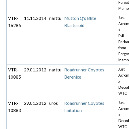
Forgo
Memor
VTR-
11.11.2014
narttu
Mutton Q's Blite
Just
Acrom
16286
Blasteroid
x
Evil
Encha
from
Forgo
Memor
VTR-
29.01.2012
narttu
Roadrunner Coyotes
Just
Acrom
10885
Berenice
x
Decod
WTC
VTR-
29.01.2012
uros
Roadrunner Coyotes
Just
Acrom
10883
Imitation
x
Decod
WTC