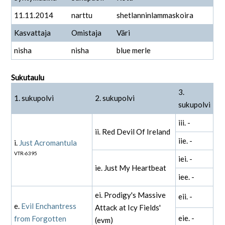
11.11.2014
narttu
shetlanninlammaskoira
Kasvattaja
Omistaja
Väri
nisha
nisha
blue merle
Sukutaulu
3.
1. sukupolvi
2. sukupolvi
sukupolvi
iii. -
ii. Red Devil Of Ireland
iie. -
i.
Just Acromantula
VTR-6395
iei. -
ie. Just My Heartbeat
iee. -
ei. Prodigy's Massive
eii. -
e.
Evil Enchantress
Attack at Icy Fields'
eie. -
from Forgotten
(evm)