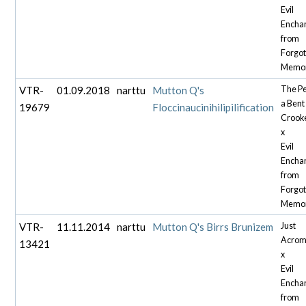
Evil
Encha
from
Forgo
Memor
VTR-
01.09.2018
narttu
Mutton Q's
The P
a Bent
19679
Floccinaucinihilipilification
Crook
x
Evil
Encha
from
Forgo
Memor
VTR-
11.11.2014
narttu
Mutton Q's Birrs Brunizem
Just
Acrom
13421
x
Evil
Encha
from