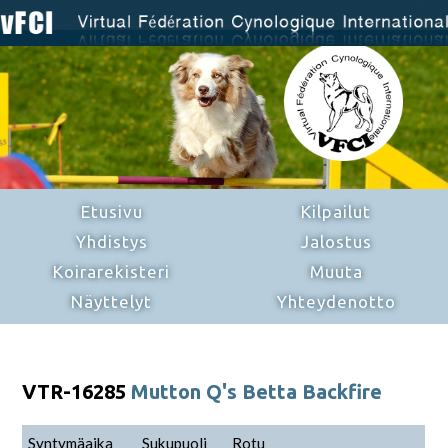
Etusivu
Kilpailut
Yhdistys
Jalostus
Koirarekisteri
Muuta
Näyttelyt
Yhteydenotto
VTR-16285
Mutton Q's Betta Backfire
Syntymäaika
Sukupuoli
Rotu