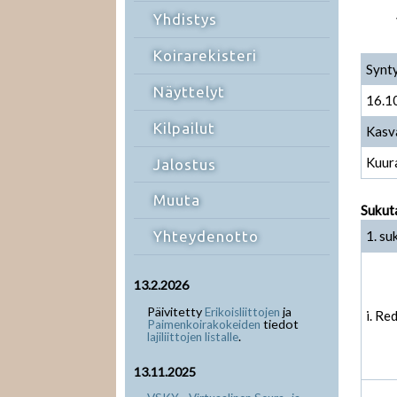
Yhdistys
Koirarekisteri
Synt
Näyttelyt
16.1
Kilpailut
Kasv
Kuur
Jalostus
Muuta
Sukut
1. su
Yhteydenotto
13.2.2026
Päivitetty
ja
Erikoisliittojen
i. Re
tiedot
Paimenkoirakokeiden
.
lajiliittojen listalle
13.11.2025