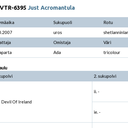
VTR-6395
Just Acromantula
ymäaika
Sukupuoli
Rotu
0.2007
uros
shetlanninl
attaja
Omistaja
Väri
aparta
Ada
tricolour
aulu
kupolvi
2. sukupolvi
ii. -
d Devil Of Ireland
ie. -