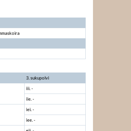
ammaskoira
3. sukupolvi
iii. -
iie. -
iei. -
iee. -
eii. -