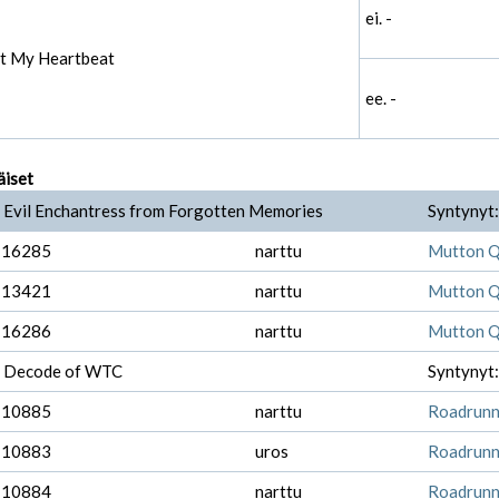
ei. -
st My Heartbeat
ee. -
äiset
 Evil Enchantress from Forgotten Memories
Syntynyt
-16285
narttu
Mutton Q'
-13421
narttu
Mutton Q'
-16286
narttu
Mutton Q'
 Decode of WTC
Syntynyt
-10885
narttu
Roadrunn
-10883
uros
Roadrunn
-10884
narttu
Roadrunne