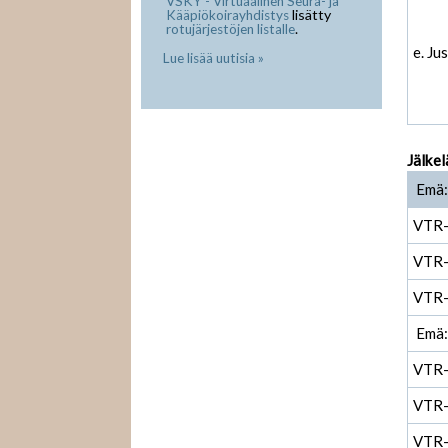
VSKY - Virtuaalinen Seura- ja
lisätty
Kääpiökoirayhdistys
.
rotujärjestöjen listalle
e. Ju
Lue lisää uutisia »
Jälkel
Emä:
VTR
VTR
VTR
Emä:
VTR
VTR
VTR