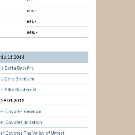
eie. -
eei. -
eee. -
: 11.11.2014
s Betta Backfire
s Birrs Brunizem
s Blite Blasteroid
: 29.01.2012
er Coyotes Berenice
er Coyotes Imitation
r Coyotes The Valley of Unrest